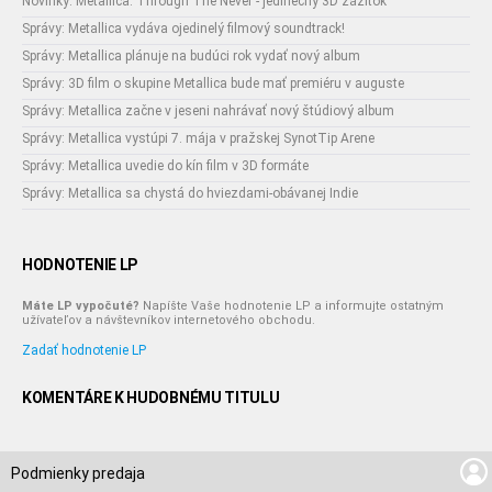
Novinky: Metallica: Through The Never - jedinečný 3D zážitok
Správy: Metallica vydáva ojedinelý filmový soundtrack!
Správy: Metallica plánuje na budúci rok vydať nový album
Správy: 3D film o skupine Metallica bude mať premiéru v auguste
Správy: Metallica začne v jeseni nahrávať nový štúdiový album
Správy: Metallica vystúpi 7. mája v pražskej SynotTip Arene
Správy: Metallica uvedie do kín film v 3D formáte
Správy: Metallica sa chystá do hviezdami-obávanej Indie
HODNOTENIE LP
Máte LP vypočuté?
Napíšte Vaše hodnotenie LP a informujte ostatným
užívateľov a návštevníkov internetového obchodu.
Zadať hodnotenie LP
KOMENTÁRE K HUDOBNÉMU TITULU
Podmienky predaja