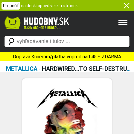
Prepnúť
na desktopovú verziu stránok
Doprava Kuriérom/platba vopred nad 45 € ZDARMA
METALLICA
-
HARDWIRED…TO SELF-DESTRUCT (2X VINYL)