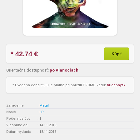
* 42.74
€
Kúpiť
Orientačná dostupnosť:
po Vianociach
* Uvedená cena titulu je platná pri použití PROMO kódu:
hudobnysk
Zaradenie
:
Metal
Nosič
:
LP
Počet nosičov
:
1
V ponuke od
:
14.11.2016
Dátum vydania
:
18.11.2016