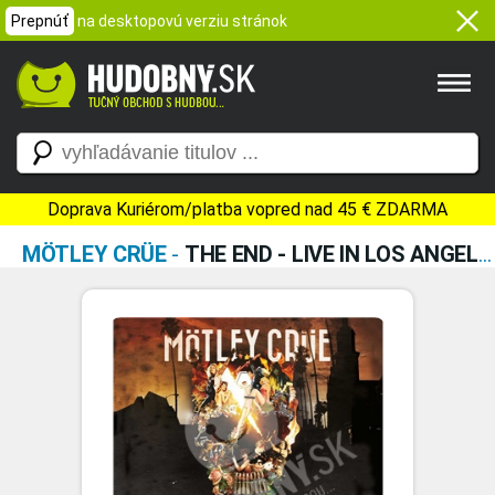
Prepnúť
na desktopovú verziu stránok
Doprava Kuriérom/platba vopred nad 45 € ZDARMA
MÖTLEY CRÜE
-
THE END - LIVE IN LOS ANGELES (DVD + 2 LP)