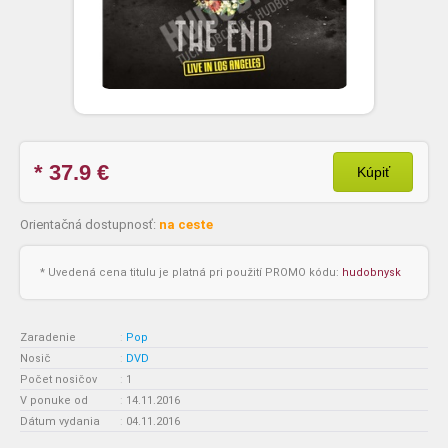
* 37.9
€
Kúpiť
Orientačná dostupnosť:
na ceste
* Uvedená cena titulu je platná pri použití PROMO kódu:
hudobnysk
Zaradenie
:
Pop
Nosič
:
DVD
Počet nosičov
:
1
V ponuke od
:
14.11.2016
Dátum vydania
:
04.11.2016