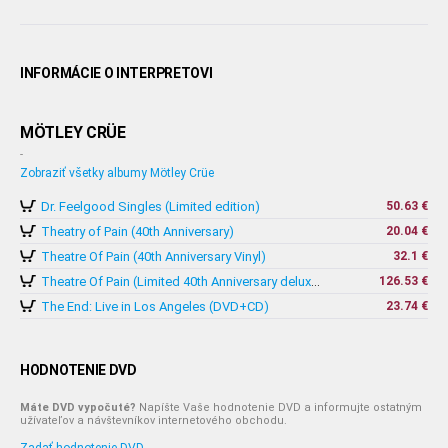
INFORMÁCIE O INTERPRETOVI
MÖTLEY CRÜE
-
Zobraziť všetky albumy Mötley Crüe
Dr. Feelgood Singles (Limited edition)
50.63 €
Theatry of Pain (40th Anniversary)
20.04 €
Theatre Of Pain (40th Anniversary Vinyl)
32.1 €
126.53 €
Theatre Of Pain (Limited 40th Anniversary deluxe Splatter 4x Vinyl)
The End: Live in Los Angeles (DVD+CD)
23.74 €
HODNOTENIE DVD
Máte DVD vypočuté?
Napíšte Vaše hodnotenie DVD a informujte ostatným
užívateľov a návštevníkov internetového obchodu.