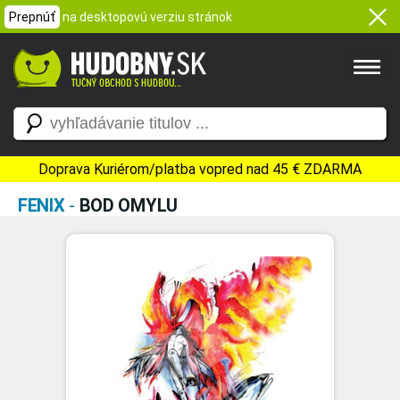
Prepnúť
na desktopovú verziu stránok
Doprava Kuriérom/platba vopred nad 45 € ZDARMA
FENIX
-
BOD OMYLU