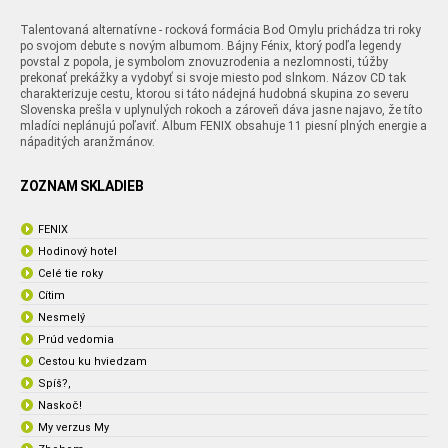
Talentovaná alternatívne - rocková formácia Bod Omylu prichádza tri roky
po svojom debute s novým albumom. Bájny Fénix, ktorý podľa legendy
povstal z popola, je symbolom znovuzrodenia a nezlomnosti, túžby
prekonať prekážky a vydobyť si svoje miesto pod slnkom. Názov CD tak
charakterizuje cestu, ktorou si táto nádejná hudobná skupina zo severu
Slovenska prešla v uplynulých rokoch a zároveň dáva jasne najavo, že títo
mladíci neplánujú poľaviť. Album FENIX obsahuje 11 piesní plných energie a
nápaditých aranžmánov.
ZOZNAM SKLADIEB
FENIX
Hodinový hotel
Celé tie roky
Cítim
Nesmelý
Prúd vedomia
Cestou ku hviedzam
Spíš?,
Naskoč!
My verzus My