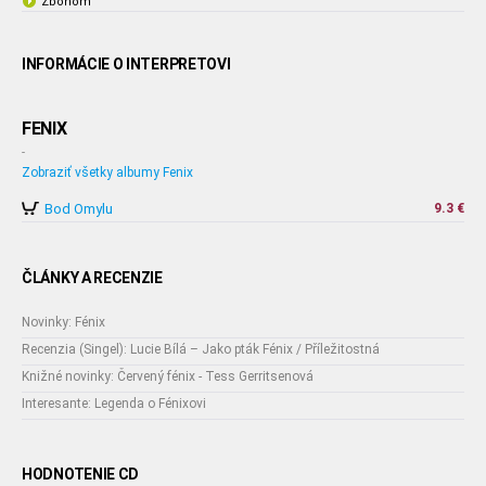
Zbohom
INFORMÁCIE O INTERPRETOVI
FENIX
-
Zobraziť všetky albumy Fenix
Bod Omylu
9.3 €
ČLÁNKY A RECENZIE
Novinky: Fénix
Recenzia (Singel): Lucie Bílá – Jako pták Fénix / Příležitostná
Knižné novinky: Červený fénix - Tess Gerritsenová
Interesante: Legenda o Fénixovi
HODNOTENIE CD