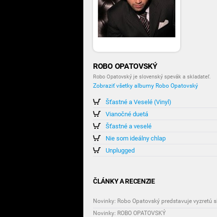
ROBO OPATOVSKÝ
Robo Opatovský je slovenský spevák a skladateľ.
Zobraziť všetky albumy Robo Opatovský
Šťastné a Veselé (Vinyl)
Vianočné duetá
Šťastné a veselé
Nie som ideálny chlap
Unplugged
ČLÁNKY A RECENZIE
Novinky: ROBO OPATOVSKÝ