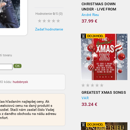
CHRISTMAS DOWN
UNDER - LIVE FROM
Hodnotenie
0
/5 (
0
)
SYDNEY
André Rieu
37.99 €
Zadať hodnotenie
i tovaru
OK
OMO kódu:
hudobnysk
GREATEST XMAS SONGS
VAR
čas hľadaním najlepšej ceny. Ak
33.24 €
neakciovú cenu na daný produkt s
iel. Stačí nám zaslať číslo Vašej
tu z daného obchodu na nášu adresu
mfort.