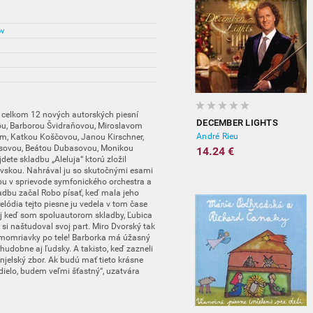
ov
 celkom 12 nových autorských piesní
DECEMBER LIGHTS
ou, Barborou Švidraňovou, Miroslavom
André Rieu
, Katkou Koščovou, Janou Kirschner,
usovou, Beátou Dubasovou, Monikou
14.24 €
e skladbu „Aleluja“ ktorú zložil
vskou. Nahrával ju so skutočnými esami
u v sprievode symfonického orchestra a
dbu začal Robo písať, keď mala jeho
ódia tejto piesne ju vedela v tom čase
 Aj keď som spoluautorom skladby, Ľubica
si naštudoval svoj part. Miro Dvorský tak
zimomriavky po tele! Barborka má úžasný
 hudobne aj ľudsky. A takisto, keď zazneli
njelský zbor. Ak budú mať tieto krásne
 dielo, budem veľmi šťastný“, uzatvára