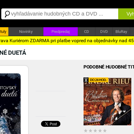
Vyh
tuly
Novinky
Predpredaj
CD
DVD
BluRay
ava Kuriérom ZDARMA pri platbe vopred na objednávky nad 4
NÉ DUETÁ
PODOBNÉ HUDOBNÉ TI