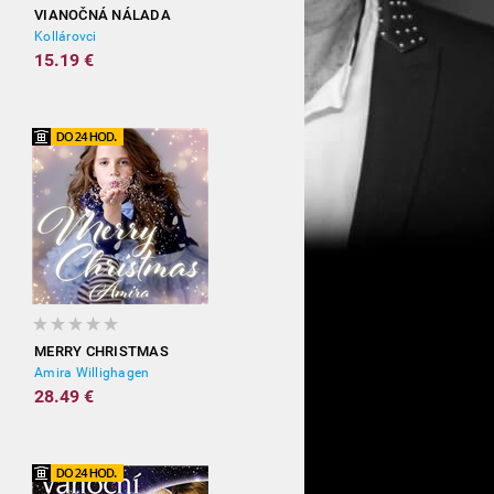
VIANOČNÁ NÁLADA
Kollárovci
15.19 €
MERRY CHRISTMAS
Amira Willighagen
28.49 €