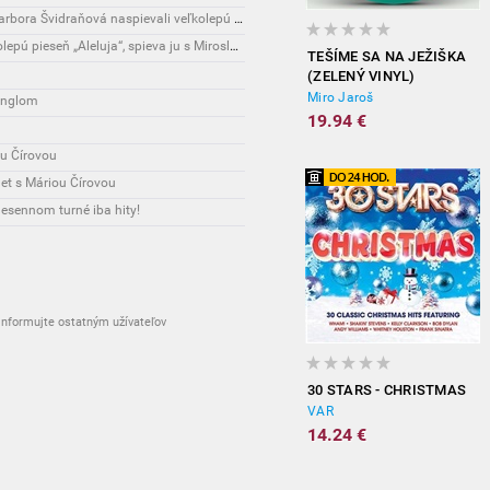
Novinky: Robo Opatovský, Miroslav Dvorský a Barbora Švidraňová naspievali veľkolepú vianočnú pieseň „Aleluja“!
Novinky: Robo Opatovský dokončuje novú veľkolepú pieseň „Aleluja“, spieva ju s Miroslavom Dvorským a Barborou Švidraňovou!
TEŠÍME SA NA JEŽIŠKA
(ZELENÝ VINYL)
Miro Jaroš
singlom
19.94 €
ou Čírovou
et s Máriou Čírovou
esennom turné iba hity!
nformujte ostatným užívateľov
30 STARS - CHRISTMAS
VAR
14.24 €