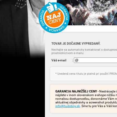
TOVAR JE DOČASNE VYPREDANÝ.
Nechajte sa automaticky kontaktovať o dostupnost
prostredníctvom e-mailu:
Váš e-mail
:
* Uvedená cena titulu je platná pri použití PR
GARANCIA NAJNIŽŠEJ CENY
- Nestrácajte 
nájdete v inom slovenskom e-shope nižšiu 
rovnakou dostupnosťou, dorovnáme Vám rozd
aktuálnej objednávky a screenshot produk
info@hudobny.sk
. Sme tu pre Vás a Váš ko