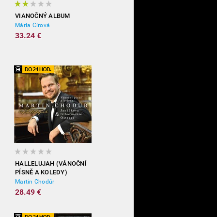
VIANOČNÝ ALBUM
Mária Čírová
33.24 €
HALLELUJAH (VÁNOČNÍ
PÍSNĚ A KOLEDY)
Martin Chodúr
28.49 €