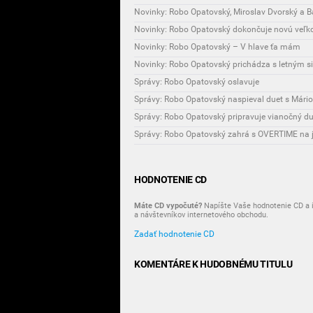
Novinky: Robo Opatovský – V hlave ťa mám
Novinky: Robo Opatovský prichádza s letným 
Správy: Robo Opatovský oslavuje
Správy: Robo Opatovský naspieval duet s Mári
Správy: Robo Opatovský pripravuje vianočný du
Správy: Robo Opatovský zahrá s OVERTIME na j
HODNOTENIE CD
Máte CD vypočuté?
Napíšte Vaše hodnotenie CD a i
a návštevníkov internetového obchodu.
Zadať hodnotenie CD
KOMENTÁRE K HUDOBNÉMU TITULU