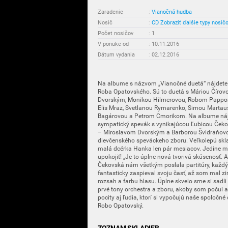
Zaradenie
:
Vianočná hudba
Nosič
:
CD
Zobraziť ďalšie typy nosič
Počet nosičov
:
1
V ponuke od
:
10.11.2016
Dátum vydania
:
02.12.2016
Na albume s názvom „Vianočné duetá“ nájdete
Roba Opatovského. Sú to duetá s Máriou Čírov
Dvorským, Monikou Hilmerovou, Robom Pappom
Elis Mraz, Svetlanou Rymarenko, Simou Marta
Bagárovou a Petrom Cmorikom. Na albume nájdet
sympatický spevák s vynikajúcou Ľubicou Čeko
– Miroslavom Dvorským a Barborou Švidraňovo
dievčenského speváckeho zboru. Veľkolepú skla
malá dcérka Hanka len pár mesiacov. Jedine mel
upokojiť! „Je to úplne nová tvorivá skúsenosť.
Čekovská nám všetkým poslala partitúry, každý 
fantasticky zaspieval svoju časť, až som mal 
rozsah a farbu hlasu. Úplne skvelo sme si sadli
prvé tony orchestra a zboru, akoby som počul a
pocity aj ľudia, ktorí si vypočujú naše spoločné
Robo Opatovský.