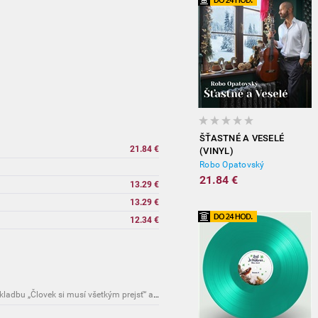
ŠŤASTNÉ A VESELÉ
21.84 €
(VINYL)
Robo Opatovský
21.84 €
vypredané
13.29 €
13.29 €
12.34 €
Novinky: Robo Opatovský predstavuje vyzretú skladbu „Človek si musí všetkým prejsť“ a unikátny klip pieskovou animáciou!