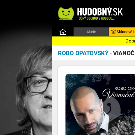
Akcie
Skladové ti
Dopr
ROBO OPATOVSKÝ
-
VIANOČ