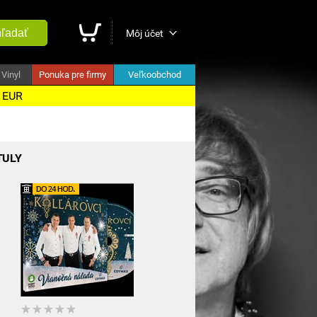
ľadať
Môj účet
Vinyl
Ponuka pre firmy
Veľkoobchod
5 EUR
TULY