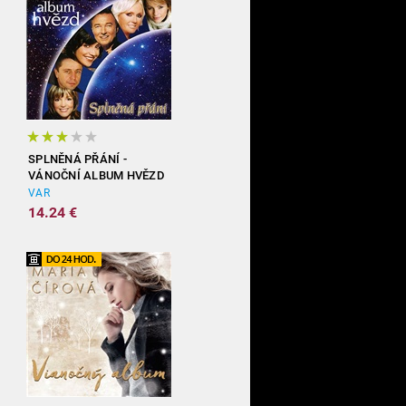
SPLNĚNÁ PŘÁNÍ -
VÁNOČNÍ ALBUM HVĚZD
VAR
14.24 €