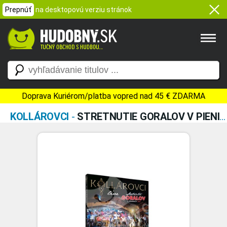
Prepnúť
na desktopovú verziu stránok
Doprava Kuriérom/platba vopred nad 45 € ZDARMA
KOLLÁROVCI
-
STRETNUTIE GORALOV V PIENINÁCH / LIVE (CD + DVD)