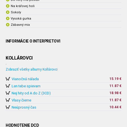
Na kráľovej holi
Sokoly
Vysoká gurka
Zábavný mix
INFORMÁCIE O INTERPRETOVI
KOLLÁROVCI
-
Zobraziť všetky albumy Kollárovci
Vianočná nálada
15.19 €
Len tebe spievam
11.87 €
Nej hity od A do Z (3CD)
18.98 €
Vlasy čierne
11.87 €
Neúprosný čas
10.44 €
HODNOTENIE DCD