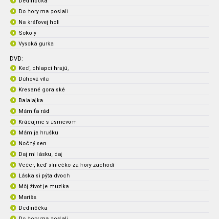
Dedinôčka
Do hory ma poslali
Na kráľovej holi
Sokoly
Vysoká gurka
DVD:
Keď, chlapci hrajú,
Dúhová víla
Kresané goralské
Balalajka
Mám ťa rád
Kráčajme s úsmevom
Mám ja hrušku
Nočný sen
Daj mi lásku, daj
Večer, keď slniečko za hory zachodí
Láska si pýta dvoch
Môj život je muzika
Mariša
Dedinôčka
Do hory ma poslali