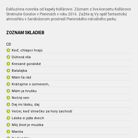
Exkluzívna novinka od kapely Kollárovci. Záznam z live koncertu Kollárovci
Stretnutie Goralov v Pieninách v roku 2016. Zažite aj Vy opäť fantastickú
atmosféru v čarokrásnom prostredí Pieninského národného parku.
ZOZNAM SKLADIEB
CD
Keď, chlapci hrajú
Dúhová víla
Kresané goralské
Balalajka
Mám ťa rád
Kráčajme s úsmevom,
Mám ja hrušku
Nočný sen
Daj mi lásku, daj
Večer, keď slniečko za hory zachodí
Láska si pýta dvoch
Môj život je muzika
Mariša