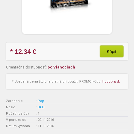
* 12.34
€
Kúpiť
Orientačná dostupnosť:
po Vianociach
* Uvedená cena titulu je platná pri použití PROMO kódu:
hudobnysk
Zaradenie
:
Pop
Nosič
:
DCD
Počet nosičov
:
1
V ponuke od
:
09.11.2016
Dátum vydania
:
11.11.2016