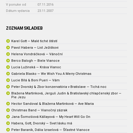
V ponuke od
:
07.11.2016
Dátum vydania
:
23.11.2007
ZOZNAM SKLADIEB
Karel Gott — Malé tiché štěstí
Pavol Habera — List Ježiškovi
Helena Vondráčková — Vánoční
Berco Balogh — Biele Vianoce
Lucia Lužinská — Krása Vianoc
Gabriela Blasko — We Wish You A Merry Christmas
Lucie Bílá & Boni Pueri — Vám
Peter Dvorský & Zbor konzervatória v Bratislave — Tichá noc
Blažena Martinková, Jerguš Judin & Bratislavský chlapčenský zbor —
Pie Jezu
Hector Sandoval & Blažena Martinková — Ave Maria
Christmas Band — Vianočný zázrak
Jana Šomošiová Kállayová — My Heart Will Go On
Habera, Gott, Dvorský — Svet lásku má
Peter Baraník, Dália Izraelová — Šťastné Vianoce