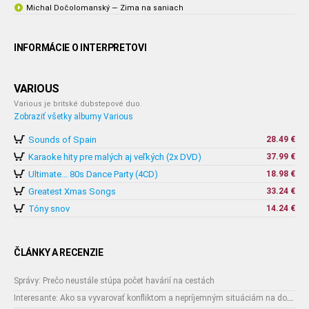
Michal Dočolomanský — Zima na saniach
INFORMÁCIE O INTERPRETOVI
VARIOUS
Various je britské dubstepové duo.
Zobraziť všetky albumy Various
Sounds of Spain
28.49 €
Karaoke hity pre malých aj veľkých (2x DVD)
37.99 €
Ultimate... 80s Dance Party (4CD)
18.98 €
Greatest Xmas Songs
33.24 €
Tóny snov
14.24 €
ČLÁNKY A RECENZIE
Správy: Prečo neustále stúpa počet havárií na cestách
Interesante: Ako sa vyvarovať konfliktom a nepríjemným situáciám na dovolenke