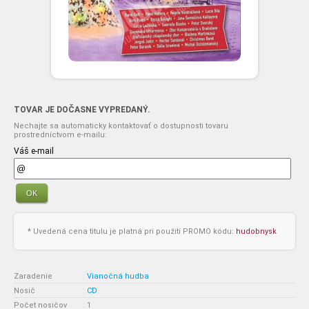
TOVAR JE DOČASNE VYPREDANÝ.
Nechajte sa automaticky kontaktovať o dostupnosti tovaru
prostredníctvom e-mailu:
Váš e-mail
OK
* Uvedená cena titulu je platná pri použití PROMO kódu:
hudobnysk
Zaradenie
:
Vianočná hudba
Nosič
:
CD
Počet nosičov
:
1