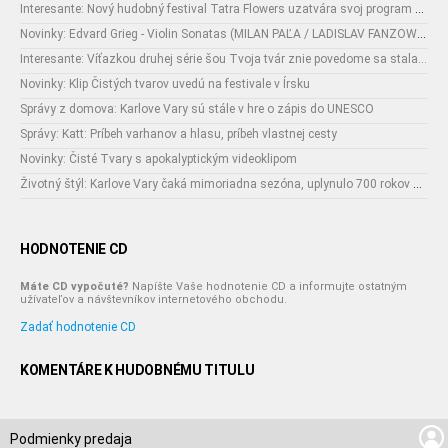
Interesante: Nový hudobný festival Tatra Flowers uzatvára svoj program naozajstnou špecialitou:
Novinky: Edvard Grieg - Violin Sonatas (MILAN PAĽA / LADISLAV FANZOWITZ)
Interesante: Víťazkou druhej série šou Tvoja tvár znie povedome sa stala...
Novinky: Klip Čistých tvarov uvedú na festivale v Írsku
Správy z domova: Karlove Vary sú stále v hre o zápis do UNESCO
Správy: Katt: Príbeh varhanov a hlasu, príbeh vlastnej cesty
Novinky: Čisté Tvary s apokalyptickým videoklipom
Životný štýl: Karlove Vary čaká mimoriadna sezóna, uplynulo 700 rokov od narodenia ich zakladateľa
HODNOTENIE CD
Máte CD vypočuté?
Napíšte Vaše hodnotenie CD a informujte ostatným
užívateľov a návštevníkov internetového obchodu.
Zadať hodnotenie CD
KOMENTÁRE K HUDOBNÉMU TITULU
Podmienky predaja