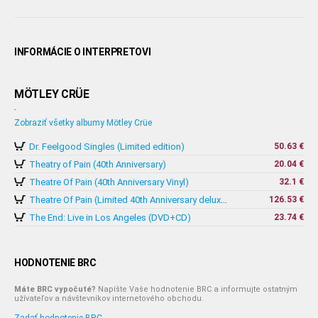
INFORMÁCIE O INTERPRETOVI
MÖTLEY CRÜE
-
Zobraziť všetky albumy Mötley Crüe
Dr. Feelgood Singles (Limited edition)
50.63 €
Theatry of Pain (40th Anniversary)
20.04 €
Theatre Of Pain (40th Anniversary Vinyl)
32.1 €
126.53 €
Theatre Of Pain (Limited 40th Anniversary deluxe Splatter 4x Vinyl)
The End: Live in Los Angeles (DVD+CD)
23.74 €
HODNOTENIE BRC
Máte BRC vypočuté?
Napíšte Vaše hodnotenie BRC a informujte ostatným
užívateľov a návštevníkov internetového obchodu.