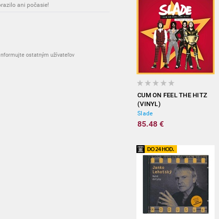
azilo ani počasie!
nformujte ostatným užívateľov
CUM ON FEEL THE HITZ
(VINYL)
Slade
85.48 €