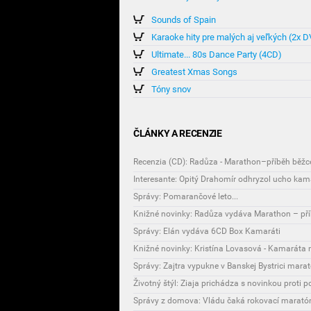
Sounds of Spain
Karaoke hity pre malých aj veľkých (2x 
Ultimate... 80s Dance Party (4CD)
Greatest Xmas Songs
Tóny snov
ČLÁNKY A RECENZIE
Recenzia (CD): Radůza - Marathon–příběh běžc
Interesante: Opitý Drahomír odhryzol ucho kama
Správy: Pomarančové leto...
Knižné novinky: Radůza vydáva Marathon – př
Správy: Elán vydáva 6CD Box Kamaráti
Knižné novinky: Kristína Lovasová - Kamaráta
Správy: Zajtra vypukne v Banskej Bystrici mar
Životný štýl: Ziaja prichádza s novinkou proti
Správy z domova: Vládu čaká rokovací marató