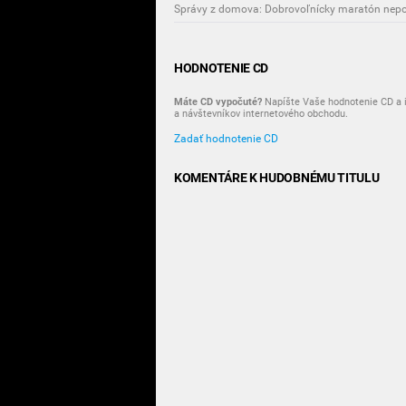
Správy z domova: Dobrovoľnícky maratón nepor
HODNOTENIE CD
Máte CD vypočuté?
Napíšte Vaše hodnotenie CD a i
a návštevníkov internetového obchodu.
Zadať hodnotenie CD
KOMENTÁRE K HUDOBNÉMU TITULU