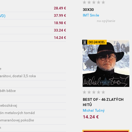
28.49 €
30X30
IMT Smile
DVD)
37.99 €
na opýtanie
18.98 €
33.24 €
14.24 €
e
rátovi, dostal 3,5 roka
íběh běžce
BEST OF - 46 ZLATÝCH
HITŮ
 nebozkávaj
Michal Tučný
atón metalových tornád
14.24 €
 pomarančovej pokožke
n