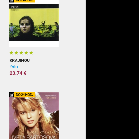
KRAJINOU
Peha
23.74 €