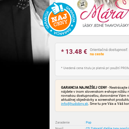
Orientačná dostupnosť:
* 13.48
€
na ceste
* Uvedená cena titulu je platná pri použití PR
GARANCIA NAJNIŽŠEJ CENY
- Nestrácajte 
nájdete v inom slovenskom e-shope nižšiu 
rovnakou dostupnosťou, dorovnáme Vám rozd
aktuálnej objednávky a screenshot produk
info@hudobny.sk
. Sme tu pre Vás a Váš ko
Zaradenie
:
Pop
Nosič
:
CD
Zobraziť ďalšie typy nosič