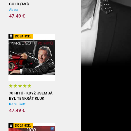
GOLD (MC)
Abba
47.49 €
70 HITŮ - KDYŽ JSEM JÁ
BYL TENKRÁT KLUK
(3CD)
Karel Gott
47.49 €