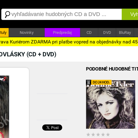
Vyh
tuly
Novinky
Predpredaj
CD
DVD
BluRay
ava Kuriérom ZDARMA pri platbe vopred na objednávky nad 4
VLÁSKY (CD + DVD)
PODOBNÉ HUDOBNÉ TI