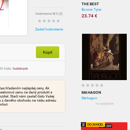
THE BEST
Bonnie Tyler
Hodnotenie
0
/5 (
0
)
23.74 €
Zadať hodnotenie
Kúpiť
OMO kódu:
hudobnysk
čas hľadaním najlepšej ceny. Ak
neakciovú cenu na daný produkt s
MAHAGON
iel. Stačí nám zaslať číslo Vašej
Mahagon
tu z daného obchodu na nášu adresu
na opýtanie
mfort.
ov