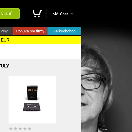
ľadať
Môj účet
Vinyl
Ponuka pre firmy
Veľkoobchod
5 EUR
TULY