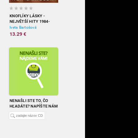
KNOFLÍKY LÁSKY -
NEJVĚTŠÍ HITY 1984-
2012
Iveta Bartošová
13.29 €
NENAŠLI STE TO, ČO
HĽADÁTE? NAPÍŠTE NÁM