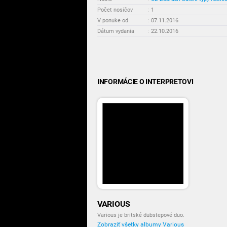
Počet nosičov
:
1
V ponuke od
:
07.11.2016
Dátum vydania
:
22.10.2016
INFORMÁCIE O INTERPRETOVI
VARIOUS
Various je britské dubstepové duo.
Zobraziť všetky albumy Various