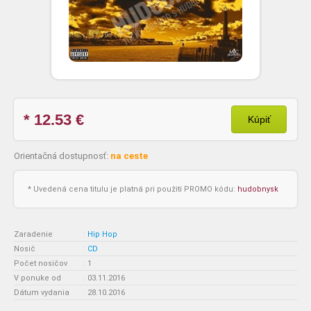
* 12.53
€
Kúpiť
Orientačná dostupnosť:
na ceste
* Uvedená cena titulu je platná pri použití PROMO kódu:
hudobnysk
Zaradenie
:
Hip Hop
Nosič
:
CD
Počet nosičov
:
1
V ponuke od
:
03.11.2016
Dátum vydania
:
28.10.2016