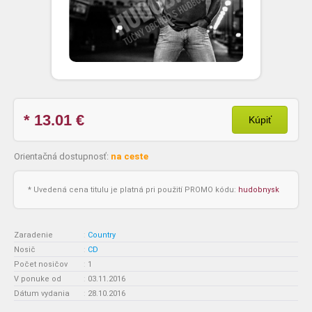
* 13.01
€
Kúpiť
Orientačná dostupnosť:
na ceste
* Uvedená cena titulu je platná pri použití PROMO kódu:
hudobnysk
Zaradenie
:
Country
Nosič
:
CD
Počet nosičov
:
1
V ponuke od
:
03.11.2016
Dátum vydania
:
28.10.2016