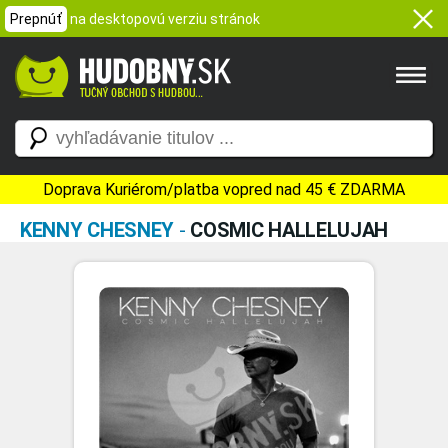
Prepnúť
na desktopovú verziu stránok
Doprava Kuriérom/platba vopred nad 45 € ZDARMA
KENNY CHESNEY
-
COSMIC HALLELUJAH