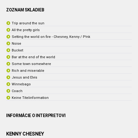
ZOZNAM SKLADIEB
Trip around the sun
All the pretty girls
Setting the world on fire - Chesney, Kenny / P!nk
Noise
Bucket
Bar at the end of the world
Some town somewhere
Rich and miserable
Jesus and Elvis
Winnebago
Coach
Keine Titelinformation
INFORMÁCIE O INTERPRETOVI
KENNY CHESNEY