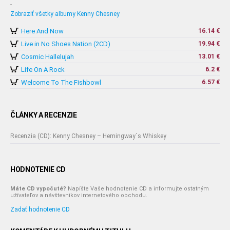
-
Zobraziť všetky albumy Kenny Chesney
Here And Now
16.14 €
Live in No Shoes Nation (2CD)
19.94 €
Cosmic Hallelujah
13.01 €
Life On A Rock
6.2 €
Welcome To The Fishbowl
6.57 €
ČLÁNKY A RECENZIE
Recenzia (CD): Kenny Chesney – Hemingway´s Whiskey
HODNOTENIE CD
Máte CD vypočuté?
Napíšte Vaše hodnotenie CD a informujte ostatným
užívateľov a návštevníkov internetového obchodu.
Zadať hodnotenie CD