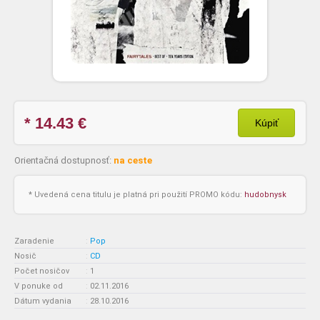
* 14.43
€
Kúpiť
Orientačná dostupnosť:
na ceste
* Uvedená cena titulu je platná pri použití PROMO kódu:
hudobnysk
Zaradenie
:
Pop
Nosič
:
CD
Počet nosičov
:
1
V ponuke od
:
02.11.2016
Dátum vydania
:
28.10.2016