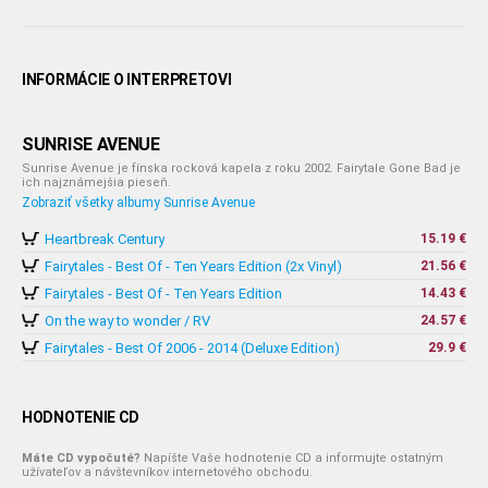
INFORMÁCIE O INTERPRETOVI
SUNRISE AVENUE
Sunrise Avenue je fínska rocková kapela z roku 2002. Fairytale Gone Bad je
ich najznámejšia pieseň.
Zobraziť všetky albumy Sunrise Avenue
Heartbreak Century
15.19 €
Fairytales - Best Of - Ten Years Edition (2x Vinyl)
21.56 €
Fairytales - Best Of - Ten Years Edition
14.43 €
On the way to wonder / RV
24.57 €
Fairytales - Best Of 2006 - 2014 (Deluxe Edition)
29.9 €
HODNOTENIE CD
Máte CD vypočuté?
Napíšte Vaše hodnotenie CD a informujte ostatným
užívateľov a návštevníkov internetového obchodu.