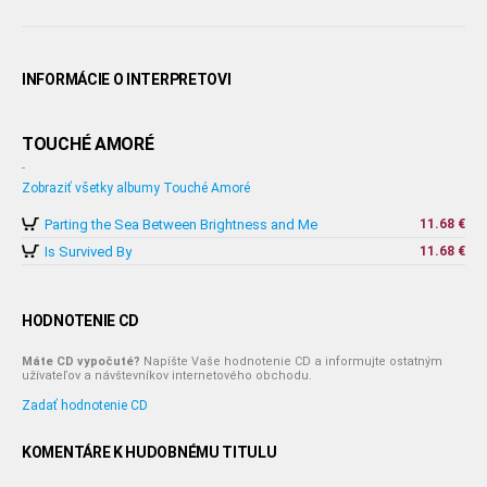
INFORMÁCIE O INTERPRETOVI
TOUCHÉ AMORÉ
-
Zobraziť všetky albumy Touché Amoré
Parting the Sea Between Brightness and Me
11.68 €
Is Survived By
11.68 €
HODNOTENIE CD
Máte CD vypočuté?
Napíšte Vaše hodnotenie CD a informujte ostatným
užívateľov a návštevníkov internetového obchodu.
Zadať hodnotenie CD
KOMENTÁRE K HUDOBNÉMU TITULU