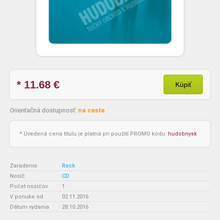
* 11.68
€
Kúpiť
Orientačná dostupnosť:
na ceste
* Uvedená cena titulu je platná pri použití PROMO kódu:
hudobnysk
Zaradenie
:
Rock
Nosič
:
CD
Počet nosičov
:
1
V ponuke od
:
02.11.2016
Dátum vydania
:
28.10.2016