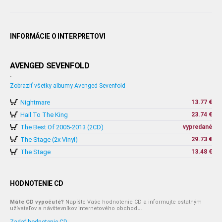
INFORMÁCIE O INTERPRETOVI
AVENGED SEVENFOLD
-
Zobraziť všetky albumy Avenged Sevenfold
Nightmare
13.77 €
Hail To The King
23.74 €
The Best Of 2005-2013 (2CD)
vypredané
The Stage (2x Vinyl)
29.73 €
The Stage
13.48 €
HODNOTENIE CD
Máte CD vypočuté?
Napíšte Vaše hodnotenie CD a informujte ostatným
užívateľov a návštevníkov internetového obchodu.