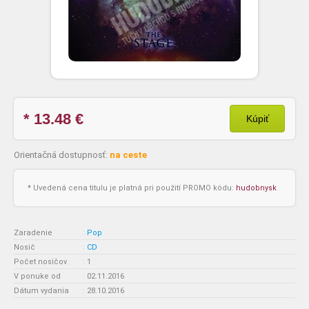
* 13.48
€
Kúpiť
Orientačná dostupnosť:
na ceste
* Uvedená cena titulu je platná pri použití PROMO kódu:
hudobnysk
Zaradenie
:
Pop
Nosič
:
CD
Počet nosičov
:
1
V ponuke od
:
02.11.2016
Dátum vydania
:
28.10.2016