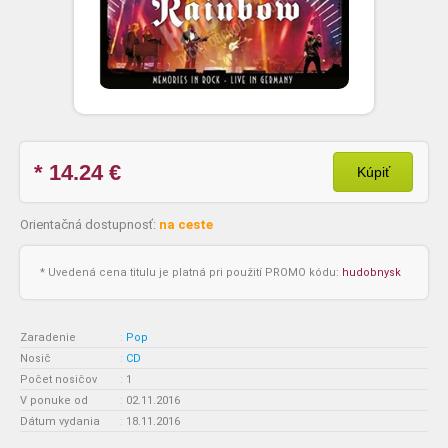
* 14.24
€
Kúpiť
Orientačná dostupnosť:
na ceste
* Uvedená cena titulu je platná pri použití PROMO kódu:
hudobnysk
Zaradenie
:
Pop
Nosič
:
CD
Počet nosičov
:
1
V ponuke od
:
02.11.2016
Dátum vydania
:
18.11.2016