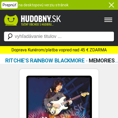
Prepnúť
na desktopovú verziu stránok
Doprava Kuriérom/platba vopred nad 45 € ZDARMA
RITCHIE'S RAINBOW BLACKMORE
-
MEMORIES IN ROCK - LIVE IN GERMANY (2CD)