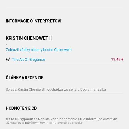
INFORMÁCIE O INTERPRETOVI
KRISTIN CHENOWETH
-
Zobraziť všetky albumy Kristin Chenoweth
The Art Of Elegance
13.48 €
ČLÁNKY A RECENZIE
Správy: Kristin Chenoweth odchádza zo seriálu Dobrá manželka
HODNOTENIE CD
Máte CD vypočuté?
Napíšte Vaše hodnotenie CD a informujte ostatným
užívateľov a návštevníkov internetového obchodu.