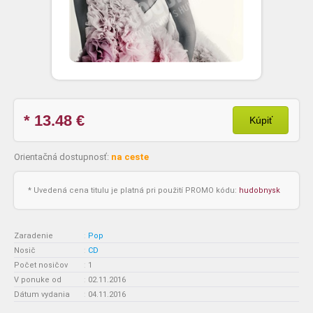
* 13.48
€
Kúpiť
Orientačná dostupnosť:
na ceste
* Uvedená cena titulu je platná pri použití PROMO kódu:
hudobnysk
Zaradenie
:
Pop
Nosič
:
CD
Počet nosičov
:
1
V ponuke od
:
02.11.2016
Dátum vydania
:
04.11.2016