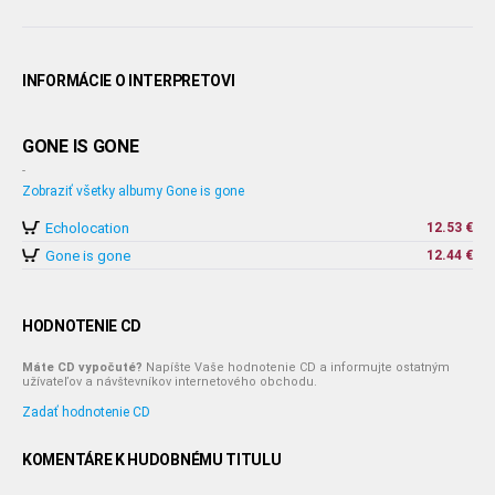
INFORMÁCIE O INTERPRETOVI
GONE IS GONE
-
Zobraziť všetky albumy Gone is gone
Echolocation
12.53 €
Gone is gone
12.44 €
HODNOTENIE CD
Máte CD vypočuté?
Napíšte Vaše hodnotenie CD a informujte ostatným
užívateľov a návštevníkov internetového obchodu.
Zadať hodnotenie CD
KOMENTÁRE K HUDOBNÉMU TITULU