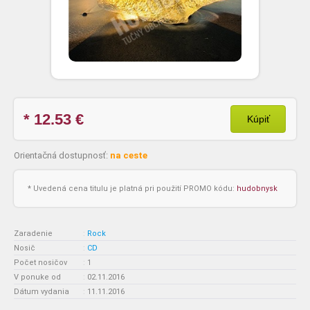
* 12.53
€
Kúpiť
Orientačná dostupnosť:
na ceste
* Uvedená cena titulu je platná pri použití PROMO kódu:
hudobnysk
Zaradenie
:
Rock
Nosič
:
CD
Počet nosičov
:
1
V ponuke od
:
02.11.2016
Dátum vydania
:
11.11.2016