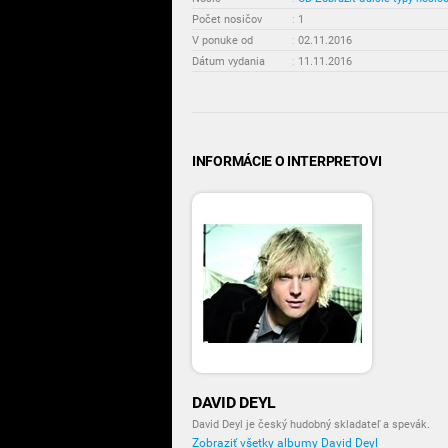
Počet nosičov
:
1
V ponuke od
:
02.11.2016
Dátum vydania
:
11.11.2016
INFORMÁCIE O INTERPRETOVI
DAVID DEYL
David Deyl je český hudobný skladateľ a spevák.
Zobraziť všetky albumy David Deyl