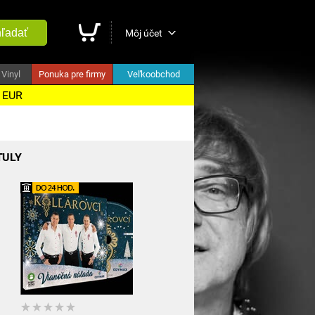
ľadať
Môj účet
Vinyl
Ponuka pre firmy
Veľkoobchod
5 EUR
TULY