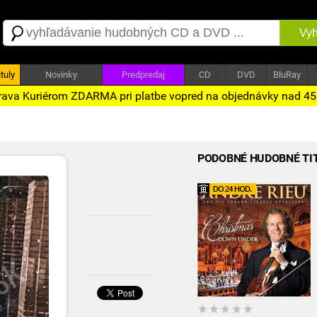
Vyh
tuly
Novinky
Predpredaj
CD
DVD
BluRay
ava Kuriérom ZDARMA pri platbe vopred na objednávky nad 4
PODOBNÉ HUDOBNÉ TI