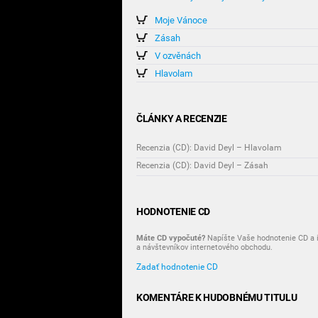
Moje Vánoce
Zásah
V ozvěnách
Hlavolam
ČLÁNKY A RECENZIE
Recenzia (CD): David Deyl – Hlavolam
Recenzia (CD): David Deyl – Zásah
HODNOTENIE CD
Máte CD vypočuté?
Napíšte Vaše hodnotenie CD a i
a návštevníkov internetového obchodu.
Zadať hodnotenie CD
KOMENTÁRE K HUDOBNÉMU TITULU