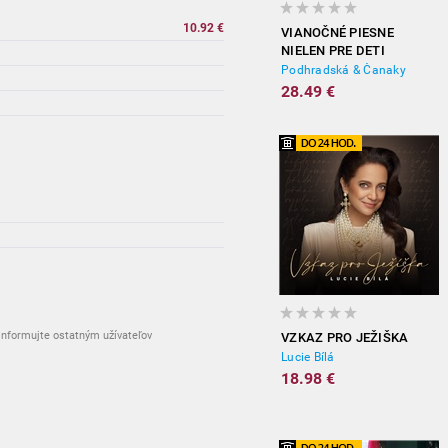
10.92 €
VIANOČNÉ PIESNE
NIELEN PRE DETI
vypredané
Podhradská & Čanaky
28.49 €
vypredané
vypredané
nformujte ostatným užívateľov
VZKAZ PRO JEŽIŠKA
Lucie Bílá
18.98 €