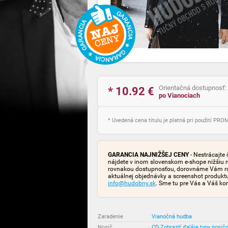
Orientačná dostupnosť:
* 10.92
€
po Vianociach
* Uvedená cena titulu je platná pri použití PR
GARANCIA NAJNIŽŠEJ CENY
- Nestrácajte 
nájdete v inom slovenskom e-shope nižšiu 
rovnakou dostupnosťou, dorovnáme Vám rozd
aktuálnej objednávky a screenshot produk
info@hudobny.sk
. Sme tu pre Vás a Váš ko
Zaradenie
:
Vianočná hudba
Nosič
:
CD
Zobraziť ďalšie typy nosič