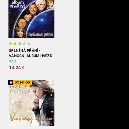
SPLNĚNÁ PŘÁNÍ -
VÁNOČNÍ ALBUM HVĚZD
VAR
14.24 €