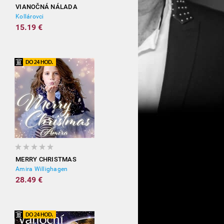
VIANOČNÁ NÁLADA
Kollárovci
15.19 €
MERRY CHRISTMAS
Amira Willighagen
28.49 €