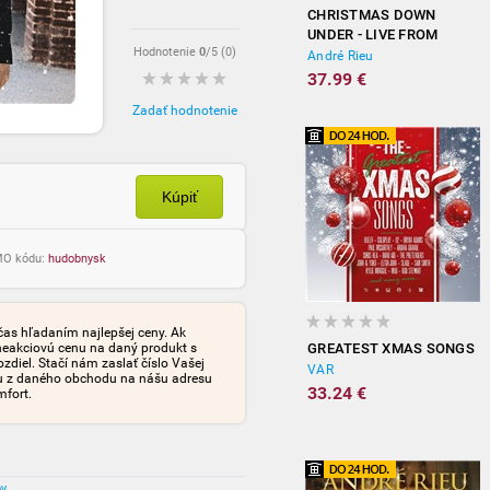
CHRISTMAS DOWN
UNDER - LIVE FROM
Hodnotenie
0
/5 (
0
)
SYDNEY
André Rieu
37.99 €
Zadať hodnotenie
Kúpiť
OMO kódu:
hudobnysk
čas hľadaním najlepšej ceny. Ak
neakciovú cenu na daný produkt s
GREATEST XMAS SONGS
iel. Stačí nám zaslať číslo Vašej
VAR
tu z daného obchodu na nášu adresu
33.24 €
mfort.
ov