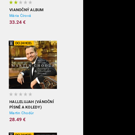
VIANOČNÝ ALBUM
Mária Čírová
33.24 €
HALLELUJAH (VÁNOČNÍ
PÍSNĚ A KOLEDY)
Martin Chodúr
28.49 €