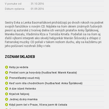
V ponuke od
:
31.10.2016
Dátum vydania
:
01.09.2016
Sestry Evka a Lenka Bacmaňákové prichádzajú po dvoch rokoch na podnet
svojich fanúšikov s novým CD. Nájdete na ňom okrem známych ľudových
piesní aj autorské z tvorivej dielne ich verných priateľov Anky Špilákovej,
Mareka Kasalu, Vladimíra Klza a Tomáša Kmeťa. Podieľali sa na ňom aj
ďalší výborní interpreti ako skvelý heligonkár Marián Šišovský a chlapci z
Fatranskej muziky. CD poňali v takom rezkom duchu, aby sa každému pri
jeho počúvaní rozohrali žilky v tele.
ZOZNAM SKLADIEB
Keby ja vedela
Prešiel som ja hory-doly (hudba/text: Marek Kasala)
Prenešťastný osud môj
Keď som išla chodníčkom (hudba/text: Anka Špiláková)
A dze idzeš Helenko
Krjačok ľalijovij
Jednej dcéry mamka
Když jsem šel v Praze, Včera jsem tě čekala