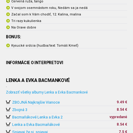
Červená ruža, tango
V svojom osemnástom roku, Nedám sa ja nedá
Začal som k Vám chodiť, 12. Kalina, malina
Tri razy kukulienka
Na Orave dobre
BONUS:
Kysucké srdcia (hudba/text: Tomáš Kmeť)
INFORMÁCIE O INTERPRETOVI
LENKA A EVKA BACMANKOVÉ
-
Zobraziť všetky albumy Lenka a Evka Bacmankové
ZBOJNÁ Najkrajšie Vianoce
9.49 €
Zbojná 3
8.54 €
Bacmaňákové Lenka a Evka 2
vypredané
Lenka a Evka Bacmaňákové
8.54 €
Spievaj že si, spievaj
7.5 €