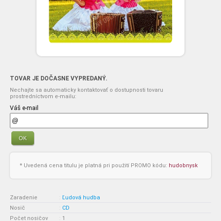
TOVAR JE DOČASNE VYPREDANÝ.
Nechajte sa automaticky kontaktovať o dostupnosti tovaru
prostredníctvom e-mailu:
Váš e-mail
OK
* Uvedená cena titulu je platná pri použití PROMO kódu:
hudobnysk
Zaradenie
:
Ľudová hudba
Nosič
:
CD
Počet nosičov
:
1