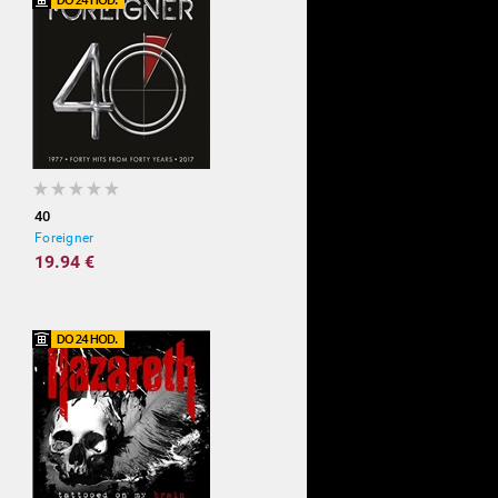
40
Foreigner
19.94 €