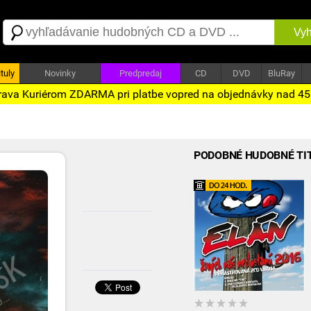
Vyh
tuly
Novinky
Predpredaj
CD
DVD
BluRay
ava Kuriérom ZDARMA pri platbe vopred na objednávky nad 4
PODOBNÉ HUDOBNÉ TI