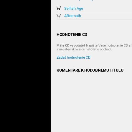
Selfish Age
Aftermath
HODNOTENIE CD
Máte CD vypočuté?
Napíšte Vaše hodnotenie CD a i
a návštevníkov internetového obchodu.
Zadať hodnotenie CD
KOMENTÁRE K HUDOBNÉMU TITULU