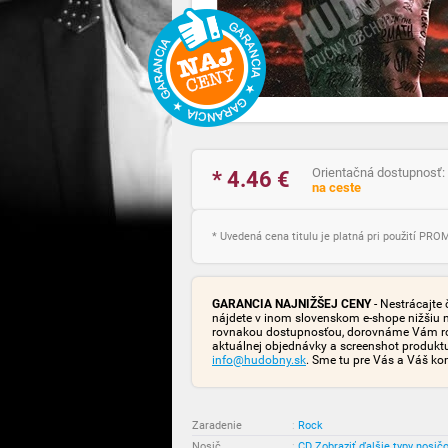
Orientačná dostupnosť:
* 4.46
€
na ceste
* Uvedená cena titulu je platná pri použití PR
GARANCIA NAJNIŽŠEJ CENY
- Nestrácajte 
nájdete v inom slovenskom e-shope nižšiu 
rovnakou dostupnosťou, dorovnáme Vám rozd
aktuálnej objednávky a screenshot produk
info@hudobny.sk
. Sme tu pre Vás a Váš ko
Zaradenie
:
Rock
Nosič
:
CD
Zobraziť ďalšie typy nosič