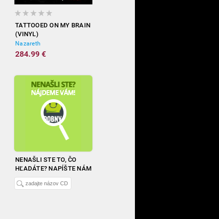
TATTOOED ON MY BRAIN
(VINYL)
Nazareth
284.99 €
NENAŠLI STE TO, ČO
HĽADÁTE? NAPÍŠTE NÁM