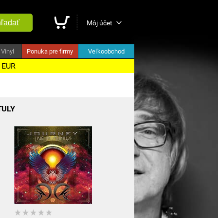
ľadať
Môj účet
Vinyl
Ponuka pre firmy
Veľkoobchod
5 EUR
TULY