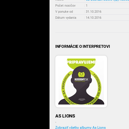
Počet nosičov
:
1
V ponuke od
:
31.10.2016
Dátum vydania
:
14.10.2016
INFORMÁCIE O INTERPRETOVI
AS LIONS
-
Zobraziť všetky albumy As Lions