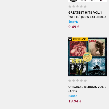
GREATEST HITS VOL.1
"WHITE" (NEW EXTENDED
VERSION)
Smokie
9.49 €
ORIGINAL ALBUMS VOL.2
(4CD)
Kabát
19.94 €