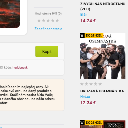
ŽIVÝCH NÁS NEDOSTANÚ
(2CD)
Hodnotenie
0
/5 (
0
)
Elán
14.24 €
Zadať hodnotenie
Kúpiť
OMO kódu:
hudobnysk
čas hľadaním najlepšej ceny. Ak
neakciovú cenu na daný produkt s
HRDZAVÁ OSEMNÁSTKA
iel. Stačí nám zaslať číslo Vašej
Hrdza
tu z daného obchodu na nášu adresu
12.34 €
mfort.
ov