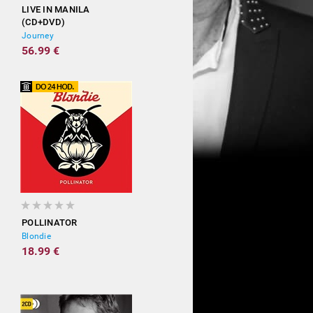
LIVE IN MANILA
(CD+DVD)
Journey
56.99 €
POLLINATOR
Blondie
18.99 €