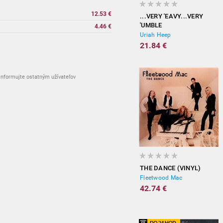
12.53 €
...VERY 'EAVY...VERY
'UMBLE
4.46 €
Uriah Heep
21.84 €
nformujte ostatným užívateľov
THE DANCE (VINYL)
Fleetwood Mac
42.74 €