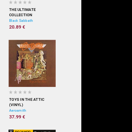
THE ULTIMATE
COLLECTION
Black Sabbath
20.89 €
TOYS IN THE ATTIC
(VINYL)
Aerosmith
37.99 €