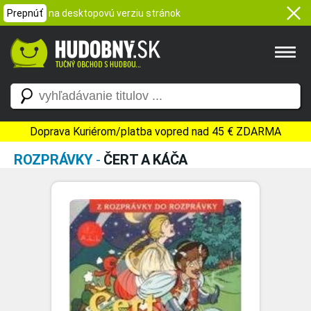
Prepnúť
na desktopovú verziu stránok
Doprava Kuriérom/platba vopred nad 45 € ZDARMA
ROZPRÁVKY
-
ČERT A KÁČA