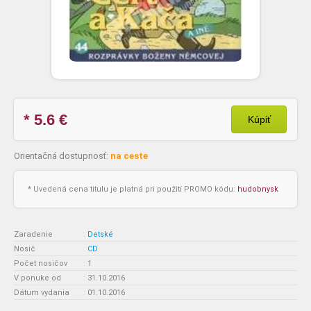
* 5.6
€
Kúpiť
Orientačná dostupnosť:
na ceste
* Uvedená cena titulu je platná pri použití PROMO kódu:
hudobnysk
Zaradenie
:
Detské
Nosič
:
CD
Počet nosičov
:
1
V ponuke od
:
31.10.2016
Dátum vydania
:
01.10.2016