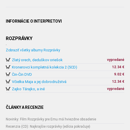
INFORMÁCIE O INTERPRETOVI
ROZPRÁVKY
-
Zobraziť všetky albumy Rozprávky
Zlatý orech, deduškov oriešok
vypredané
Kronerovci kompletná kolekcia 2 (5CD)
12.34 €
Čin-Čin DVD
9.02 €
Včielka Maja a jej dobrodružstvá
12.34 €
Zajko Tárajko, a iné
vypredané
ČLÁNKY A RECENZIE
Novinky: Film Rozprávky pre Emu má hviezdne obsadenie
Recenzia (CD): Najkrajšie rozprávky (edícia pokračuje)