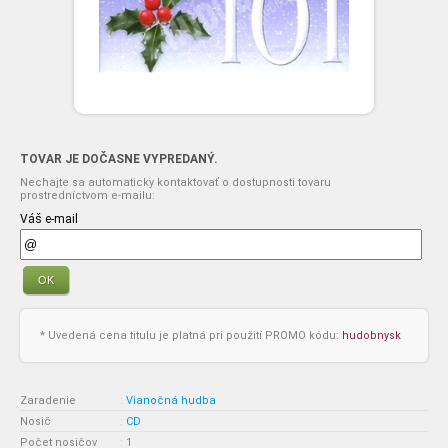
TOVAR JE DOČASNE VYPREDANÝ.
Nechajte sa automaticky kontaktovať o dostupnosti tovaru
prostredníctvom e-mailu:
Váš e-mail
OK
* Uvedená cena titulu je platná pri použití PROMO kódu:
hudobnysk
Zaradenie
:
Vianočná hudba
Nosič
:
CD
Počet nosičov
:
1