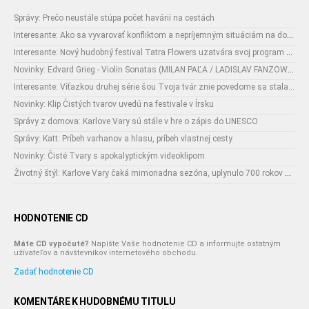
Správy: Prečo neustále stúpa počet havárií na cestách
Interesante: Ako sa vyvarovať konfliktom a nepríjemným situáciám na dovolenke
Interesante: Nový hudobný festival Tatra Flowers uzatvára svoj program naozajstnou špecialitou:
Novinky: Edvard Grieg - Violin Sonatas (MILAN PAĽA / LADISLAV FANZOWITZ)
Interesante: Víťazkou druhej série šou Tvoja tvár znie povedome sa stala...
Novinky: Klip Čistých tvarov uvedú na festivale v Írsku
Správy z domova: Karlove Vary sú stále v hre o zápis do UNESCO
Správy: Katt: Príbeh varhanov a hlasu, príbeh vlastnej cesty
Novinky: Čisté Tvary s apokalyptickým videoklipom
Životný štýl: Karlove Vary čaká mimoriadna sezóna, uplynulo 700 rokov od narodenia ich zakladateľa
HODNOTENIE CD
Máte CD vypočuté?
Napíšte Vaše hodnotenie CD a informujte ostatným
užívateľov a návštevníkov internetového obchodu.
Zadať hodnotenie CD
KOMENTÁRE K HUDOBNÉMU TITULU