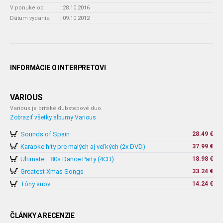
V ponuke od
:
28.10.2016
Dátum vydania
:
09.10.2012
INFORMÁCIE O INTERPRETOVI
VARIOUS
Various je britské dubstepové duo.
Zobraziť všetky albumy Various
Sounds of Spain
28.49 €
Karaoke hity pre malých aj veľkých (2x DVD)
37.99 €
Ultimate... 80s Dance Party (4CD)
18.98 €
Greatest Xmas Songs
33.24 €
Tóny snov
14.24 €
ČLÁNKY A RECENZIE