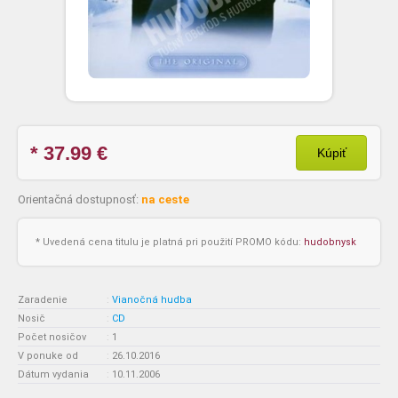
* 37.99
€
Kúpiť
Orientačná dostupnosť:
na ceste
* Uvedená cena titulu je platná pri použití PROMO kódu:
hudobnysk
Zaradenie
:
Vianočná hudba
Nosič
:
CD
Počet nosičov
:
1
V ponuke od
:
26.10.2016
Dátum vydania
:
10.11.2006