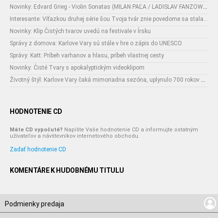
Novinky: Edvard Grieg - Violin Sonatas (MILAN PAĽA / LADISLAV FANZOWITZ)
Interesante: Víťazkou druhej série šou Tvoja tvár znie povedome sa stala...
Novinky: Klip Čistých tvarov uvedú na festivale v Írsku
Správy z domova: Karlove Vary sú stále v hre o zápis do UNESCO
Správy: Katt: Príbeh varhanov a hlasu, príbeh vlastnej cesty
Novinky: Čisté Tvary s apokalyptickým videoklipom
Životný štýl: Karlove Vary čaká mimoriadna sezóna, uplynulo 700 rokov od narodenia ich zakladateľa
HODNOTENIE CD
Máte CD vypočuté?
Napíšte Vaše hodnotenie CD a informujte ostatným
užívateľov a návštevníkov internetového obchodu.
Zadať hodnotenie CD
KOMENTÁRE K HUDOBNÉMU TITULU
Podmienky predaja