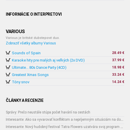
INFORMÁCIE O INTERPRETOVI
VARIOUS
Various je britské dubstepové duo.
Zobraziť všetky albumy Various
Sounds of Spain
28.49 €
Karaoke hity pre malých aj veľkých (2x DVD)
37.99 €
Ultimate... 80s Dance Party (4CD)
18.98 €
Greatest Xmas Songs
33.24 €
Tóny snov
14.24 €
ČLÁNKY A RECENZIE
Správy: Prečo neustále stúpa počet havárií na cestách
Interesante: Ako sa vyvarovať konfliktom a nepríjemným situáciám na dovolenke
Interesante: Nový hudobný festival Tatra Flowers uzatvára svoj program naozajstnou špecialitou: