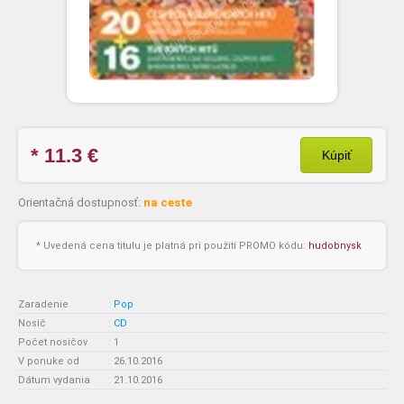
* 11.3
€
Kúpiť
Orientačná dostupnosť:
na ceste
* Uvedená cena titulu je platná pri použití PROMO kódu:
hudobnysk
Zaradenie
:
Pop
Nosič
:
CD
Počet nosičov
:
1
V ponuke od
:
26.10.2016
Dátum vydania
:
21.10.2016