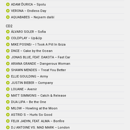
ADAM ĎURICA – Spolu
VERONA – Endless Day
AQUABABES – Nejsem další
CD2
ÁLVARO SOLER – Sofia
COLDPLAY – Up&Up
MIKE POSNEr – I Took A Pill In Ibiza
DNCE – Cake by the Ocean
JONAS BLUE, FEAT. DAKOTA – Fast Car
ARIANA GRANDE – Dangerous Woman
SHAWN MENDES – Treat You Better
ELLIE GOULDING – Army
JUSTIN BIEBER – Company
LOUANE – Avenir
MATT SIMMONS – Catch & Release
DUA LIPA – Be the One
MILOW – Howling at the Moon
ASTRID S – Hurts So Good
FELIX JAEHN, FEAT. ALMA – Bonfire
DJ ANTOINE VS. MAD MARK – London