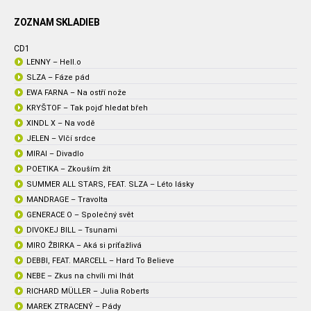
ZOZNAM SKLADIEB
CD1
LENNY – Hell.o
SLZA – Fáze pád
EWA FARNA – Na ostří nože
KRYŠTOF – Tak pojď hledat břeh
XINDL X – Na vodě
JELEN – Vlčí srdce
MIRAI – Divadlo
POETIKA – Zkouším žít
SUMMER ALL STARS, FEAT. SLZA – Léto lásky
MANDRAGE – Travolta
GENERACE O – Společný svět
DIVOKEJ BILL – Tsunami
MIRO ŽBIRKA – Aká si príťažlivá
DEBBI, FEAT. MARCELL – Hard To Believe
NEBE – Zkus na chvíli mi lhát
RICHARD MÜLLER – Julia Roberts
MAREK ZTRACENÝ – Pády