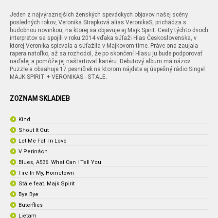
Jeden z najvýraznejších ženských speváckych objavov našej scény
posledných rokov, Veronika Strapková alias VeronikaS, prichádza s
hudobnou novinkou, na ktorej sa objavuje aj Majk Spirit. Cesty týchto dvoch
interpretov sa spojili v roku 2014 vďaka súťaži Hlas Československa, v
ktorej Veronika spievala a súťažila v Majkovom tíme. Práve ona zaujala
rapera natoľko, až sa rozhodol, že po skončení Hlasu ju bude podporovať
naďalej a pomôže jej naštartovať kariéru. Debutový album má názov
Puzzle a obsahuje 17 pesničiek na ktorom nájdete aj úspešný rádio Singel
MAJK SPIRIT + VERONIKAS - STALE.
ZOZNAM SKLADIEB
Kind
Shout It Out
Let Me Fall In Love
V Perinách
Blues, A536. What Can I Tell You
Fire In My, Hometown
Stále feat. Majk Spirit
Bye Bye
Buterflies
Lietam