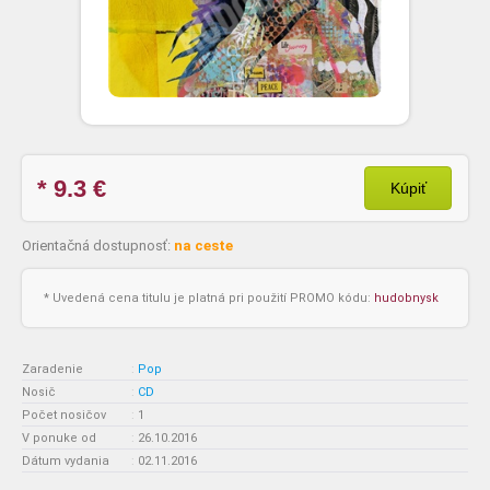
* 9.3
€
Kúpiť
Orientačná dostupnosť:
na ceste
* Uvedená cena titulu je platná pri použití PROMO kódu:
hudobnysk
Zaradenie
:
Pop
Nosič
:
CD
Počet nosičov
:
1
V ponuke od
:
26.10.2016
Dátum vydania
:
02.11.2016