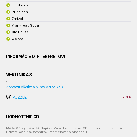
Blindfolded
Príde deň
Zmizol
Vrany feat. Supa
Old House
We Are
INFORMÁCIE O INTERPRETOVI
VERONIKAS
-
Zobraziť všetky albumy VeronikaS
PUZZLE
9.3 €
HODNOTENIE CD
Máte CD vypočuté?
Napíšte Vaše hodnotenie CD a informujte ostatným
užívateľov a návštevníkov internetového obchodu.