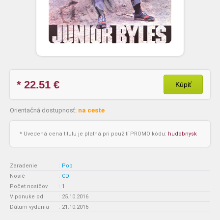
* 22.51
€
Kúpiť
Orientačná dostupnosť:
na ceste
* Uvedená cena titulu je platná pri použití PROMO kódu:
hudobnysk
Zaradenie
:
Pop
Nosič
:
CD
Počet nosičov
:
1
V ponuke od
:
25.10.2016
Dátum vydania
:
21.10.2016