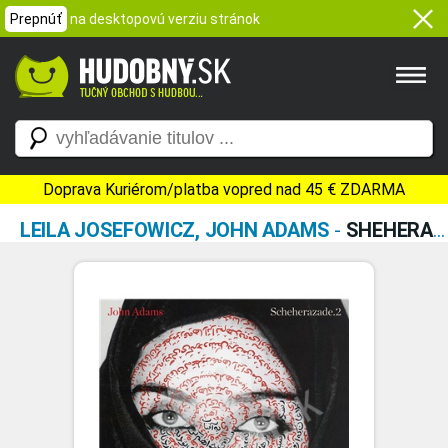
Prepnúť
na desktopovú verziu stránok
Doprava Kuriérom/platba vopred nad 45 € ZDARMA
LEILA JOSEFOWICZ, JOHN ADAMS
-
SHEHERAZADE 2