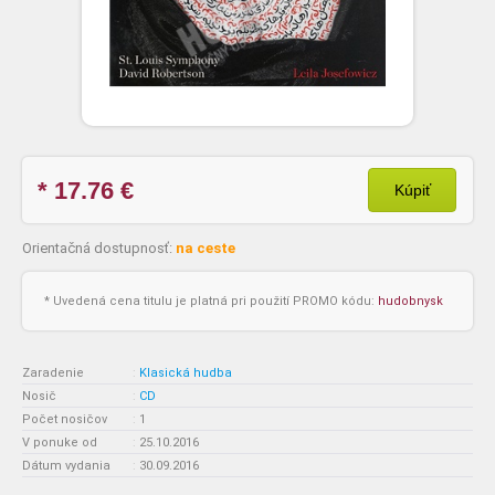
* 17.76
€
Kúpiť
Orientačná dostupnosť:
na ceste
* Uvedená cena titulu je platná pri použití PROMO kódu:
hudobnysk
Zaradenie
:
Klasická hudba
Nosič
:
CD
Počet nosičov
:
1
V ponuke od
:
25.10.2016
Dátum vydania
:
30.09.2016