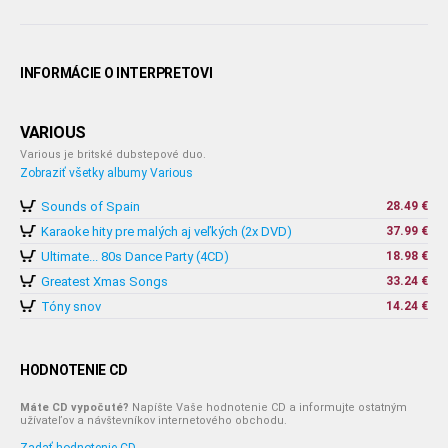
INFORMÁCIE O INTERPRETOVI
VARIOUS
Various je britské dubstepové duo.
Zobraziť všetky albumy Various
Sounds of Spain
28.49 €
Karaoke hity pre malých aj veľkých (2x DVD)
37.99 €
Ultimate... 80s Dance Party (4CD)
18.98 €
Greatest Xmas Songs
33.24 €
Tóny snov
14.24 €
HODNOTENIE CD
Máte CD vypočuté?
Napíšte Vaše hodnotenie CD a informujte ostatným
užívateľov a návštevníkov internetového obchodu.