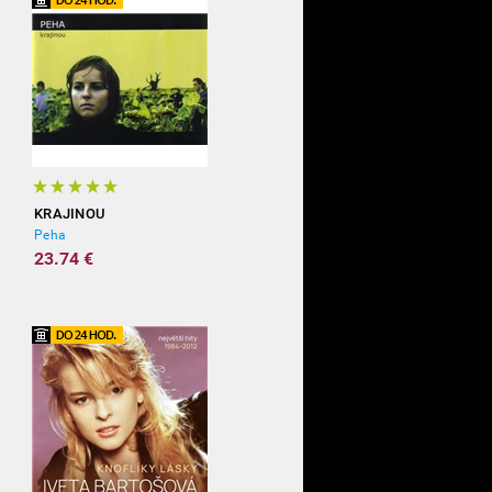
KRAJINOU
Peha
23.74 €