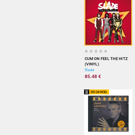
CUM ON FEEL THE HITZ
(VINYL)
Slade
85.48 €