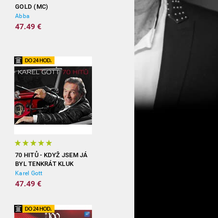
GOLD (MC)
Abba
47.49 €
70 HITŮ - KDYŽ JSEM JÁ
BYL TENKRÁT KLUK
(3CD)
Karel Gott
47.49 €