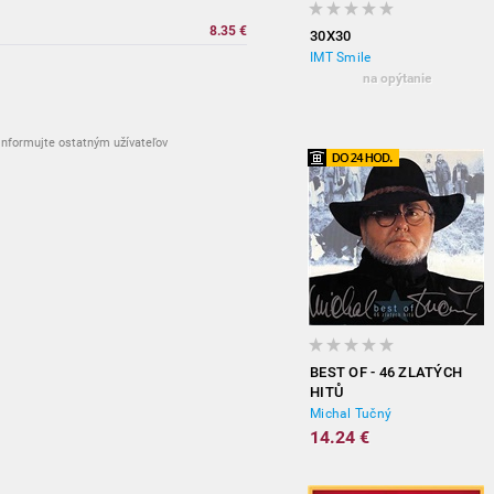
8.35 €
30X30
IMT Smile
na opýtanie
nformujte ostatným užívateľov
BEST OF - 46 ZLATÝCH
HITŮ
Michal Tučný
14.24 €