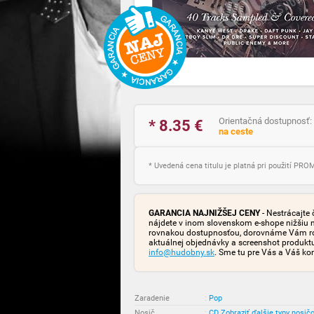
Orientačná dostupnosť:
* 8.35
€
na ceste
* Uvedená cena titulu je platná pri použití PR
GARANCIA NAJNIŽŠEJ CENY
- Nestrácajte 
nájdete v inom slovenskom e-shope nižšiu 
rovnakou dostupnosťou, dorovnáme Vám rozd
aktuálnej objednávky a screenshot produk
info@hudobny.sk
. Sme tu pre Vás a Váš ko
Zaradenie
:
Pop
Nosič
:
CD
Zobraziť ďalšie typy nosič