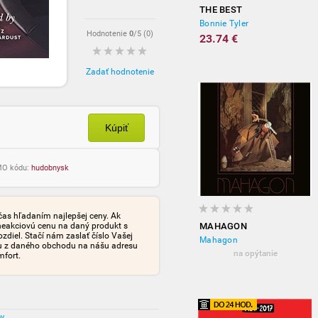
THE BEST
Bonnie Tyler
Hodnotenie
0
/5 (
0
)
23.74 €
Zadať hodnotenie
Kúpiť
OMO kódu:
hudobnysk
čas hľadaním najlepšej ceny. Ak
neakciovú cenu na daný produkt s
MAHAGON
iel. Stačí nám zaslať číslo Vašej
Mahagon
tu z daného obchodu na nášu adresu
na opýtanie
mfort.
ov