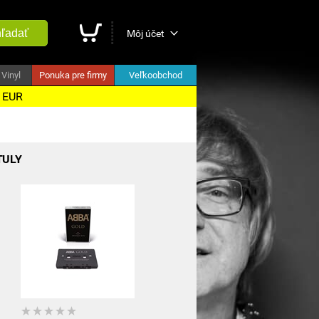
ľadať
Môj účet
Vinyl
Ponuka pre firmy
Veľkoobchod
5 EUR
TULY