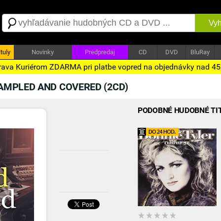
Vyh
tuly
Novinky
Predpredaj
CD
DVD
BluRay
ava Kuriérom ZDARMA pri platbe vopred na objednávky nad 4
AMPLED AND COVERED (2CD)
PODOBNÉ HUDOBNÉ TI