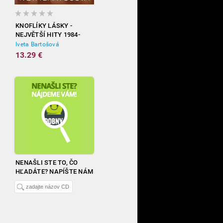
KNOFLÍKY LÁSKY -
NEJVĚTŠÍ HITY 1984-
2012
Iveta Bartošová
13.29 €
NENAŠLI STE TO, ČO
HĽADÁTE? NAPÍŠTE NÁM