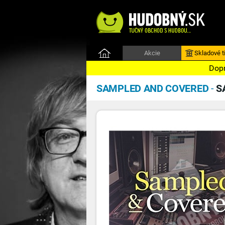
Akcie
Skladové ti
Dopr
SAMPLED AND COVERED
-
S