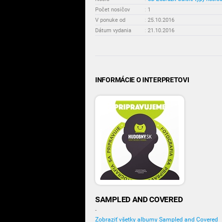
Počet nosičov
:
1
V ponuke od
:
25.10.2016
Dátum vydania
:
21.10.2016
INFORMÁCIE O INTERPRETOVI
SAMPLED AND COVERED
-
Zobraziť všetky albumy Sampled and Covered