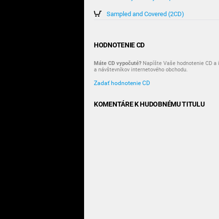
Sampled and Covered (2CD)
HODNOTENIE CD
Máte CD vypočuté?
Napíšte Vaše hodnotenie CD a i
a návštevníkov internetového obchodu.
Zadať hodnotenie CD
KOMENTÁRE K HUDOBNÉMU TITULU