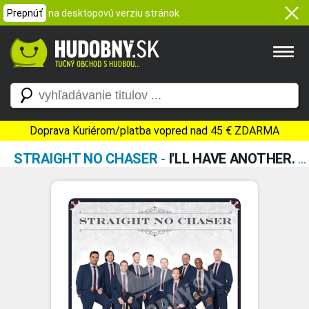
Prepnúť
na desktopovú verziu stránok
Doprava Kuriérom/platba vopred nad 45 € ZDARMA
STRAIGHT NO CHASER
-
I'LL HAVE ANOTHER. . .CHRISTMAS ALBUM