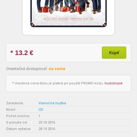
* 13.2
€
Kúpiť
Orientačná dostupnosť:
na ceste
* Uvedená cena titulu je platná pri použití PROMO kódu:
hudobnysk
Zaradenie
:
Vianočná hudba
Nosič
:
CD
Počet nosičov
:
1
V ponuke od
:
25.10.2016
Dátum vydania
:
28.10.2016