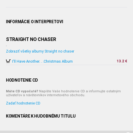
INFORMÁCIE O INTERPRETOVI
STRAIGHT NO CHASER
-
Zobraziť všetky albumy Straight no chaser
I'll Have Another. . .Christmas Album
13.2 €
HODNOTENIE CD
Máte CD vypočuté?
Napíšte Vaše hodnotenie CD a informujte ostatným
užívateľov a návštevníkov internetového obchodu.
Zadať hodnotenie CD
KOMENTÁRE K HUDOBNÉMU TITULU