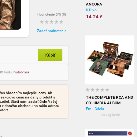
ANCORA
Il Divo
Hodnotenie
0
/5 (
0
)
14.24 €
Zadať hodnotenie
Kúpiť
OMO kódu:
hudobnysk
čas hľadaním najlepšej ceny. Ak
neakciovú cenu na daný produkt s
THE COMPLETE RCA AND
iel. Stačí nám zaslať číslo Vašej
COLUMBIA ALBUM
tu z daného obchodu na nášu adresu
COLLECTION
Emil Gilels
mfort.
na opýtanie
ov