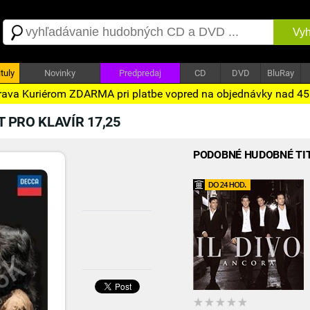
Vyh
tuly
Novinky
Predpredaj
CD
DVD
BluRay
ava Kuriérom ZDARMA pri platbe vopred na objednávky nad 4
 PRO KLAVÍR 17,25
PODOBNÉ HUDOBNÉ TI