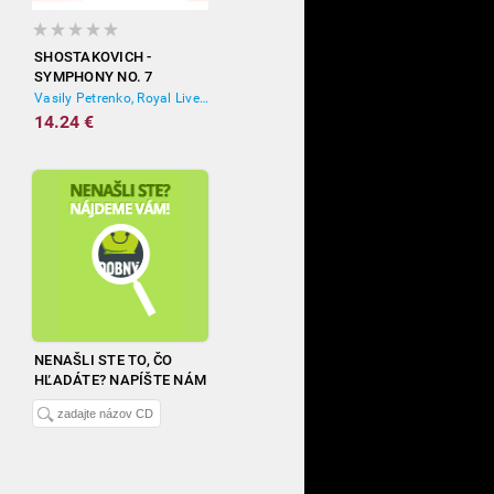
SHOSTAKOVICH -
SYMPHONY NO. 7
'LENINGRAD'
Vasily Petrenko, Royal Liverpool Philharmonic Orchestra
14.24 €
NENAŠLI STE TO, ČO
HĽADÁTE? NAPÍŠTE NÁM