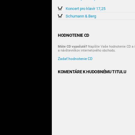
Koncert pro klavír 17,25
Schumann & Berg
HODNOTENIE CD
Máte CD vypočuté?
Napíšte Vaše hodnotenie CD a i
a návštevníkov internetového obchodu.
Zadať hodnotenie CD
KOMENTÁRE K HUDOBNÉMU TITULU