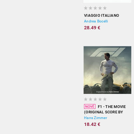
VIAGGIO ITALIANO
Andrea Bocelli
28.49 €
F1 - THE MOVIE
(ORIGINAL SCORE BY
HANS ZIMMER)
Hans Zimmer
18.42 €