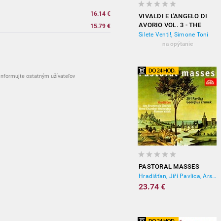
16.14 €
VIVALDI E L'ANGELO DI
AVORIO VOL. 3 - THE
15.79 €
SOUL OF VENICE
Silete Venti!, Simone Toni
na opýtanie
nformujte ostatným užívateľov
PASTORAL MASSES
Hradišťan, Jiří Pavlica, Ars Brunensis Chorus, Roman Válek, Brno chamber orchestra
23.74 €