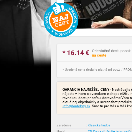
Orientačná dostupnosť:
* 16.14
€
na ceste
* Uvedená cena titulu je platná pri použití PR
GARANCIA NAJNIŽŠEJ CENY
- Nestrácajte 
nájdete v inom slovenskom e-shope nižšiu 
rovnakou dostupnosťou, dorovnáme Vám rozd
aktuálnej objednávky a screenshot produk
info@hudobny.sk
. Sme tu pre Vás a Váš ko
Zaradenie
:
Klasická hudba
Nosič
:
CD
Zobraziť ďalšie typy nosič