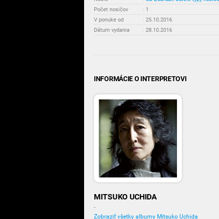
Počet nosičov
:
1
V ponuke od
:
25.10.2016
Dátum vydania
:
28.10.2016
INFORMÁCIE O INTERPRETOVI
MITSUKO UCHIDA
-
Zobraziť všetky albumy Mitsuko Uchida