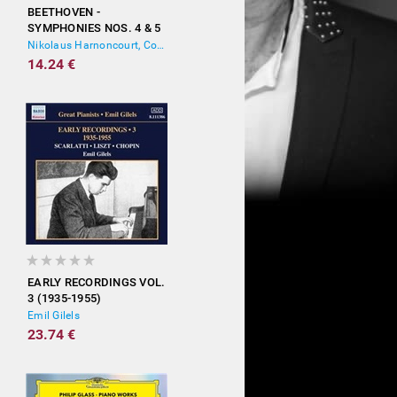
BEETHOVEN -
SYMPHONIES NOS. 4 & 5
Nikolaus Harnoncourt, Concentus Musicus Wien
14.24 €
EARLY RECORDINGS VOL.
3 (1935-1955)
Emil Gilels
23.74 €