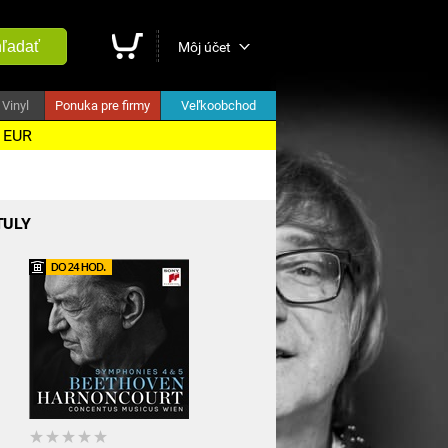
ľadať
Môj účet
Vinyl
Ponuka pre firmy
Veľkoobchod
5 EUR
TULY