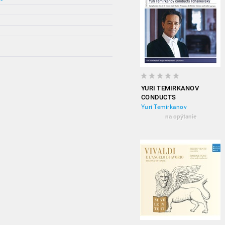
YURI TEMIRKANOV
CONDUCTS
TCHAIKOVSKY -
Yuri Temirkanov
SYMPHONIES NO. 1-6
na opýtanie
(6CD)