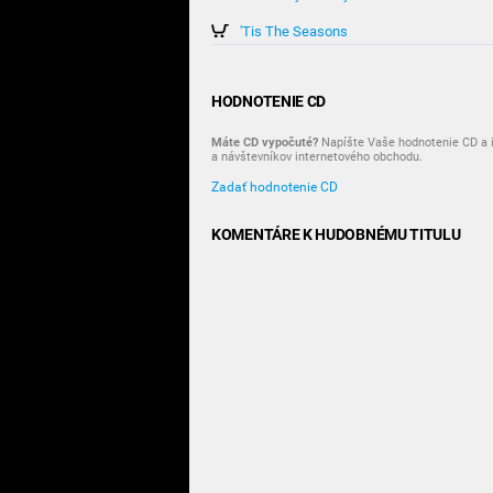
'Tis The Seasons
HODNOTENIE CD
Máte CD vypočuté?
Napíšte Vaše hodnotenie CD a i
a návštevníkov internetového obchodu.
Zadať hodnotenie CD
KOMENTÁRE K HUDOBNÉMU TITULU