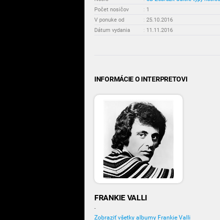
Počet nosičov
:
1
V ponuke od
:
25.10.2016
Dátum vydania
:
11.11.2016
INFORMÁCIE O INTERPRETOVI
FRANKIE VALLI
-
Zobraziť všetky albumy Frankie Valli