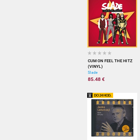
CUM ON FEEL THE HITZ
(VINYL)
Slade
85.48 €