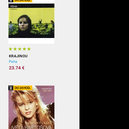
KRAJINOU
Peha
23.74 €