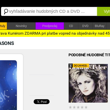
Vyh
tuly
Novinky
Predpredaj
CD
DVD
BluRay
ava Kuriérom ZDARMA pri platbe vopred na objednávky nad 4
EASONS
PODOBNÉ HUDOBNÉ TI