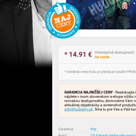
Orientačná dostupnosť:
* 14.91
€
na ceste
* Uvedená cena titulu je platná pri použití PR
GARANCIA NAJNIŽŠEJ CENY
- Nestrácajte 
nájdete v inom slovenskom e-shope nižšiu 
rovnakou dostupnosťou, dorovnáme Vám rozd
aktuálnej objednávky a screenshot produk
info@hudobny.sk
. Sme tu pre Vás a Váš ko
Zaradenie
:
Pop
Nosič
:
CD
Zobraziť ďalšie typy nosič