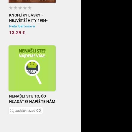
KNOFLÍKY LÁSKY -
NEJVĚTŠÍ HITY 1984-
2012
Iveta Bartošová
13.29 €
NENAŠLI STE TO, ČO
HĽADÁTE? NAPÍŠTE NÁM