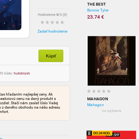
THE BEST
Bonnie Tyler
Hodnotenie
0
/5 (
0
)
23.74 €
Zadať hodnotenie
Kúpiť
OMO kódu:
hudobnysk
čas hľadaním najlepšej ceny. Ak
neakciovú cenu na daný produkt s
MAHAGON
iel. Stačí nám zaslať číslo Vašej
Mahagon
tu z daného obchodu na nášu adresu
na opýtanie
mfort.
ov