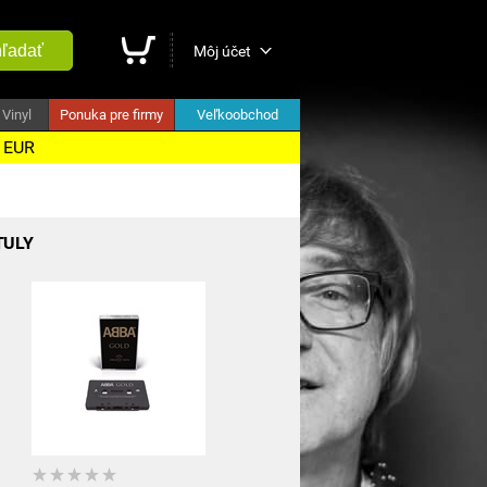
ľadať
Môj účet
Vinyl
Ponuka pre firmy
Veľkoobchod
5 EUR
TULY