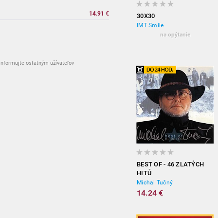
14.91 €
30X30
IMT Smile
na opýtanie
nformujte ostatným užívateľov
BEST OF - 46 ZLATÝCH
HITŮ
Michal Tučný
14.24 €