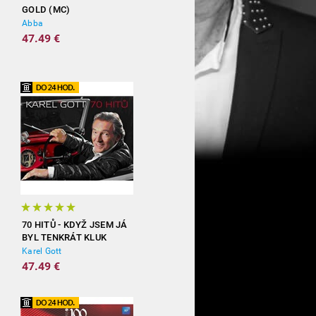
GOLD (MC)
Abba
47.49 €
70 HITŮ - KDYŽ JSEM JÁ
BYL TENKRÁT KLUK
(3CD)
Karel Gott
47.49 €