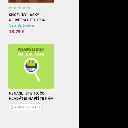
KNOFLÍKY LÁSKY -
NEJVĚTŠÍ HITY 1984-
2012
Iveta Bartošová
13.29 €
NENAŠLI STE TO, ČO
HĽADÁTE? NAPÍŠTE NÁM