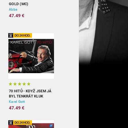
GOLD (MC)
Abba
47.49 €
70 HITŮ - KDYŽ JSEM JÁ
BYL TENKRÁT KLUK
(3CD)
Karel Gott
47.49 €