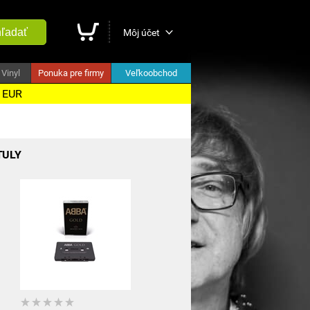
ľadať
Môj účet
Vinyl
Ponuka pre firmy
Veľkoobchod
5 EUR
TULY