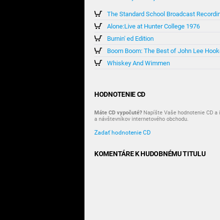
The Standard School Broadcast Recordi
Alone:Live at Hunter College 1976
Burnin' ed Edition
Boom Boom: The Best of John Lee Hook
Whiskey And Wimmen
HODNOTENIE CD
Máte CD vypočuté?
Napíšte Vaše hodnotenie CD a i
a návštevníkov internetového obchodu.
Zadať hodnotenie CD
KOMENTÁRE K HUDOBNÉMU TITULU