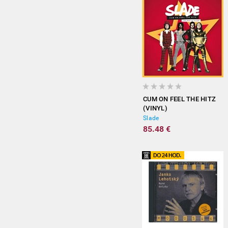
CUM ON FEEL THE HITZ
(VINYL)
Slade
85.48 €