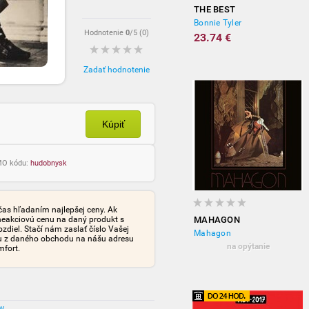
THE BEST
Bonnie Tyler
Hodnotenie
0
/5 (
0
)
23.74 €
Zadať hodnotenie
Kúpiť
OMO kódu:
hudobnysk
čas hľadaním najlepšej ceny. Ak
neakciovú cenu na daný produkt s
MAHAGON
iel. Stačí nám zaslať číslo Vašej
Mahagon
tu z daného obchodu na nášu adresu
na opýtanie
mfort.
ov