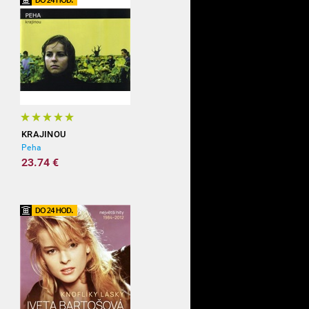
KRAJINOU
Peha
23.74 €