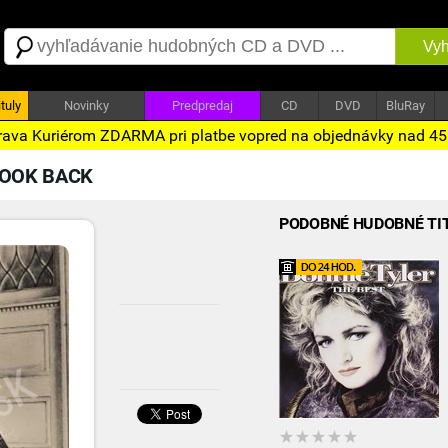
Vyh
tuly
Novinky
Predpredaj
CD
DVD
BluRay
ava Kuriérom ZDARMA pri platbe vopred na objednávky nad 4
LOOK BACK
PODOBNÉ HUDOBNÉ TI