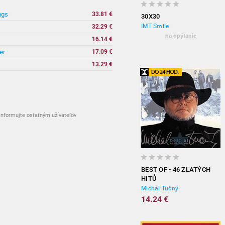
ngs
33.81 €
30X30
IMT Smile
32.29 €
na opýtanie
16.14 €
er
17.09 €
13.29 €
nformujte ostatným užívateľov
BEST OF - 46 ZLATÝCH
HITŮ
Michal Tučný
14.24 €