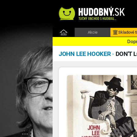
Akcie
Skladové ti
Dopr
JOHN LEE HOOKER
-
DON'T 