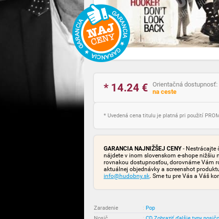
Orientačná dostupnosť:
* 14.24
€
na ceste
* Uvedená cena titulu je platná pri použití PR
GARANCIA NAJNIŽŠEJ CENY
- Nestrácajte 
nájdete v inom slovenskom e-shope nižšiu 
rovnakou dostupnosťou, dorovnáme Vám rozd
aktuálnej objednávky a screenshot produk
info@hudobny.sk
. Sme tu pre Vás a Váš ko
Zaradenie
:
Pop
Nosič
:
CD
Zobraziť ďalšie typy nosič