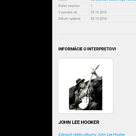
Počet nosičov
:
1
V ponuke od
:
25.10.2016
Dátum vydania
:
28.10.2016
INFORMÁCIE O INTERPRETOVI
JOHN LEE HOOKER
-
Zobraziť všetky albumy John Lee Hooker