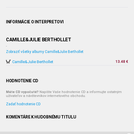
INFORMÁCIE O INTERPRETOVI
CAMILLE&JULIE BERTHOLLET
-
Zobraziť všetky albumy Camille&Julie Berthollet
Camille&Julie Berthollet
13.48 €
HODNOTENIE CD
Máte CD vypočuté?
Napíšte Vaše hodnotenie CD a informujte ostatným
užívateľov a návštevníkov internetového obchodu.
Zadať hodnotenie CD
KOMENTÁRE K HUDOBNÉMU TITULU