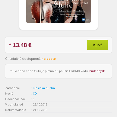
* 13.48
€
Kúpiť
Orientačná dostupnosť:
na ceste
* Uvedená cena titulu je platná pri použití PROMO kódu:
hudobnysk
Zaradenie
:
Klasická hudba
Nosič
:
CD
Počet nosičov
:
1
V ponuke od
:
25.10.2016
Dátum vydania
:
21.10.2016