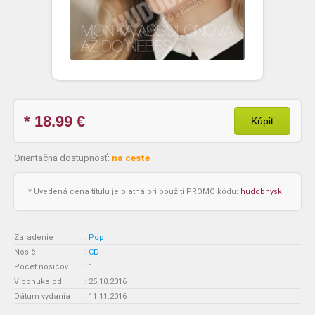
* 18.99
€
Kúpiť
Orientačná dostupnosť:
na ceste
* Uvedená cena titulu je platná pri použití PROMO kódu:
hudobnysk
Zaradenie
:
Pop
Nosič
:
CD
Počet nosičov
:
1
V ponuke od
:
25.10.2016
Dátum vydania
:
11.11.2016