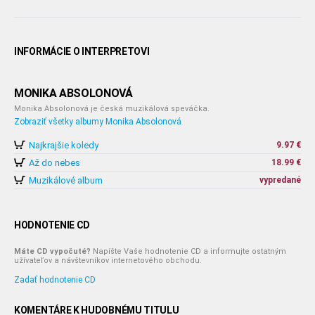
INFORMÁCIE O INTERPRETOVI
MONIKA ABSOLONOVÁ
Monika Absolonová je česká muzikálová speváčka.
Zobraziť všetky albumy Monika Absolonová
Najkrajšie koledy
9.97 €
Až do nebes
18.99 €
Muzikálové album
vypredané
HODNOTENIE CD
Máte CD vypočuté?
Napíšte Vaše hodnotenie CD a informujte ostatným
užívateľov a návštevníkov internetového obchodu.
Zadať hodnotenie CD
KOMENTÁRE K HUDOBNÉMU TITULU