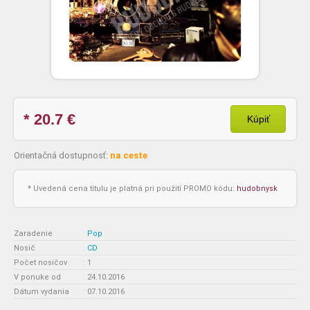
* 20.7
€
Kúpiť
Orientačná dostupnosť:
na ceste
* Uvedená cena titulu je platná pri použití PROMO kódu:
hudobnysk
Zaradenie
:
Pop
Nosič
:
CD
Počet nosičov
:
1
V ponuke od
:
24.10.2016
Dátum vydania
:
07.10.2016