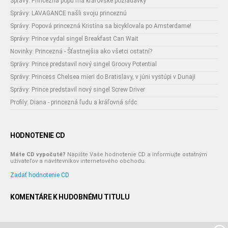
Správy: Princezná popu má kráľovské požiadavky
Správy: LAVAGANCE našli svoju princeznú
Správy: Popová princezná Kristína sa bicyklovala po Amsterdame!
Správy: Prince vydal singel Breakfast Can Wait
Novinky: Princezná - Šťastnejšia ako všetci ostatní?
Správy: Prince predstavil nový singel Groovy Potential
Správy: Princess Chelsea mieri do Bratislavy, v júni vystúpi v Dunaji
Správy: Prince predstavil nový singel Screw Driver
Profily: Diana - princezná ľudu a kráľovná sŕdc
HODNOTENIE CD
Máte CD vypočuté?
Napíšte Vaše hodnotenie CD a informujte ostatným
užívateľov a návštevníkov internetového obchodu.
Zadať hodnotenie CD
KOMENTÁRE K HUDOBNÉMU TITULU