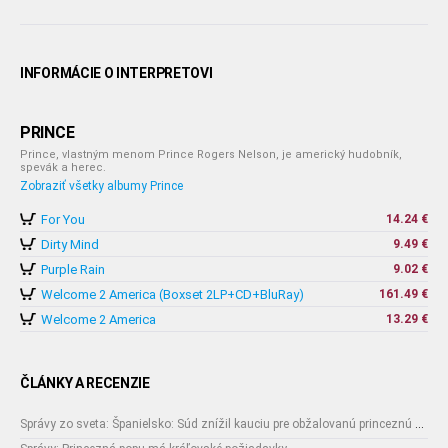
INFORMÁCIE O INTERPRETOVI
PRINCE
Prince, vlastným menom Prince Rogers Nelson, je americký hudobník,
spevák a herec.
Zobraziť všetky albumy Prince
For You
14.24 €
Dirty Mind
9.49 €
Purple Rain
9.02 €
Welcome 2 America (Boxset 2LP+CD+BluRay)
161.49 €
Welcome 2 America
13.29 €
ČLÁNKY A RECENZIE
Správy zo sveta: Španielsko: Súd znížil kauciu pre obžalovanú princeznú Cristinu