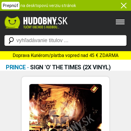
Prepnúť
na desktopovú verziu stránok
Doprava Kuriérom/platba vopred nad 45 € ZDARMA
PRINCE
-
SIGN 'O' THE TIMES (2X VINYL)