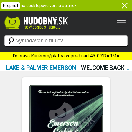
Prepnúť
na desktopovú verziu stránok
Doprava Kuriérom/platba vopred nad 45 € ZDARMA
LAKE & PALMER EMERSON
-
WELCOME BACK MY FRIENDS TO THE SHOW THAT NEVER ENDS (3X VINYL)