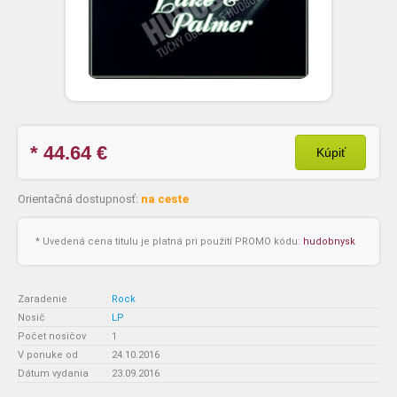
* 44.64
€
Kúpiť
Orientačná dostupnosť:
na ceste
* Uvedená cena titulu je platná pri použití PROMO kódu:
hudobnysk
Zaradenie
:
Rock
Nosič
:
LP
Počet nosičov
:
1
V ponuke od
:
24.10.2016
Dátum vydania
:
23.09.2016