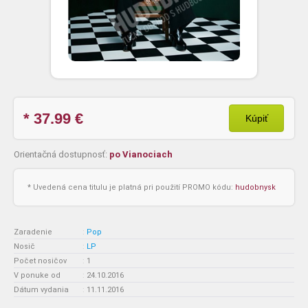
* 37.99
€
Kúpiť
Orientačná dostupnosť:
po Vianociach
* Uvedená cena titulu je platná pri použití PROMO kódu:
hudobnysk
Zaradenie
:
Pop
Nosič
:
LP
Počet nosičov
:
1
V ponuke od
:
24.10.2016
Dátum vydania
:
11.11.2016