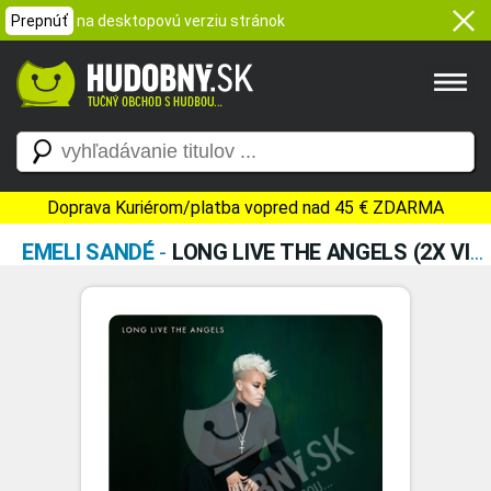
Prepnúť
na desktopovú verziu stránok
Doprava Kuriérom/platba vopred nad 45 € ZDARMA
EMELI SANDÉ
-
LONG LIVE THE ANGELS (2X VINYL SPECIAL EDITION)