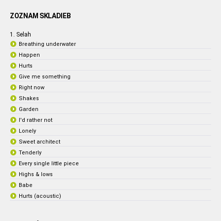
ZOZNAM SKLADIEB
1. Selah
Breathing underwater
Happen
Hurts
Give me something
Right now
Shakes
Garden
I'd rather not
Lonely
Sweet architect
Tenderly
Every single little piece
Highs & lows
Babe
Hurts (acoustic)