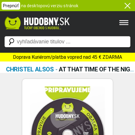
Prepnúť
na desktopovú verziu stránok
Doprava Kuriérom/platba vopred nad 45 € ZDARMA
CHRISTEL ALSOS
-
AT THAT TIME OF THE NIGHT (VINYL)