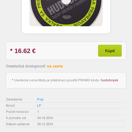
* 16.62
€
Kúpiť
Orientačná dostupnosť:
na ceste
* Uvedená cena titulu je platná pri použití PROMO kódu:
hudobnysk
Zaradenie
:
Pop
Nosič
:
LP
Počet nosičov
:
1
V ponuke od
:
24.10.2016
Dátum vydania
:
30.12.2016