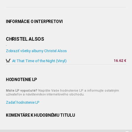
INFORMÁCIE O INTERPRETOVI
CHRISTEL ALSOS
-
Zobraziť všetky albumy Christel Alsos
At That Time of the Night (Vinyl)
16.62 €
HODNOTENIE LP
Máte LP vypočuté?
Napíšte Vaše hodnotenie LP a informujte ostatným
užívateľov a návštevníkov internetového obchodu.
Zadať hodnotenie LP
KOMENTÁRE K HUDOBNÉMU TITULU