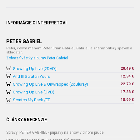
INFORMÁCIE O INTERPRETOVI
PETER GABRIEL
Peter, celým menom Peter Brian Gabriel, Gabriel je známy britský spevák a
skladateľ.
Zobraziť všetky albumy Peter Gabriel
Growing Up Live (2DVD)
28.49 €
And Ill Scratch Yours
12.34 €
Growing Up Live & Unwrapped (2x Bluray)
22.79 €
Growing Up Live (DVD)
17.38 €
Scratch My Back /EE
18.99 €
ČLÁNKY A RECENZIE
Správy: PETER GABRIEL - prípravy na show v plnom prúde