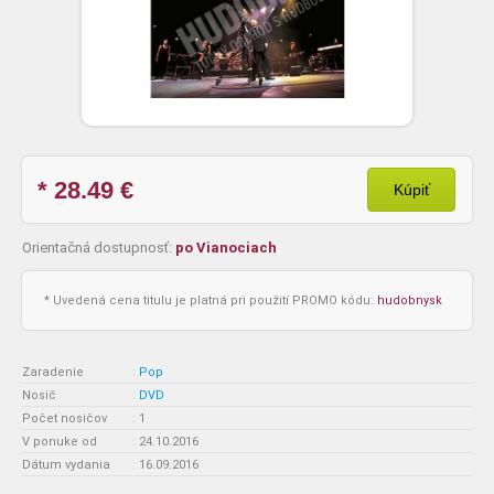
* 28.49
€
Kúpiť
Orientačná dostupnosť:
po Vianociach
* Uvedená cena titulu je platná pri použití PROMO kódu:
hudobnysk
Zaradenie
:
Pop
Nosič
:
DVD
Počet nosičov
:
1
V ponuke od
:
24.10.2016
Dátum vydania
:
16.09.2016