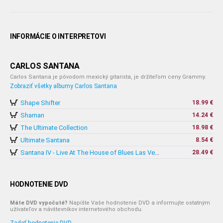
INFORMÁCIE O INTERPRETOVI
CARLOS SANTANA
Carlos Santana je pôvodom mexický gitarista, je držiteľom ceny Grammy.
Zobraziť všetky albumy Carlos Santana
Shape Shifter
18.99 €
Shaman
14.24 €
The Ultimate Collection
18.98 €
Ultimate Santana
8.54 €
28.49 €
Santana IV - Live At The House of Blues Las Vegas (2CD+DVD)
HODNOTENIE DVD
Máte DVD vypočuté?
Napíšte Vaše hodnotenie DVD a informujte ostatným
užívateľov a návštevníkov internetového obchodu.