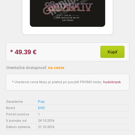
* 49.39
€
Kúpiť
Orientačná dostupnosť:
na ceste
* Uvedená cena titulu je platná pri použití PROMO kódu:
hudobnysk
Zaradenie
:
Pop
Nosič
:
DVD
Počet nosičov
:
1
V ponuke od
:
24.10.2016
Dátum vydania
:
21.10.2016