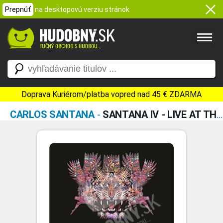
Prepnúť
na desktopovú verziu stránok
Doprava Kuriérom/platba vopred nad 45 € ZDARMA
CARLOS SANTANA
-
SANTANA IV - LIVE AT THE HOUSE OF BLUES LAS VEGAS (DVD + 3 LP)