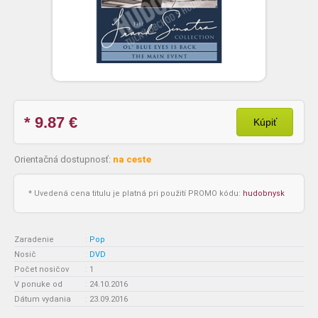
* 9.87
€
Kúpiť
Orientačná dostupnosť:
na ceste
* Uvedená cena titulu je platná pri použití PROMO kódu:
hudobnysk
Zaradenie
:
Pop
Nosič
:
DVD
Počet nosičov
:
1
V ponuke od
:
24.10.2016
Dátum vydania
:
23.09.2016