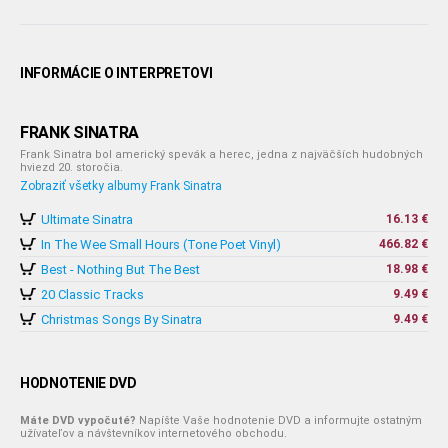
INFORMÁCIE O INTERPRETOVI
FRANK SINATRA
Frank Sinatra bol americký spevák a herec, jedna z najväčších hudobných
hviezd 20. storočia.
Zobraziť všetky albumy Frank Sinatra
Ultimate Sinatra
16.13 €
In The Wee Small Hours (Tone Poet Vinyl)
466.82 €
Best - Nothing But The Best
18.98 €
20 Classic Tracks
9.49 €
Christmas Songs By Sinatra
9.49 €
HODNOTENIE DVD
Máte DVD vypočuté?
Napíšte Vaše hodnotenie DVD a informujte ostatným
užívateľov a návštevníkov internetového obchodu.