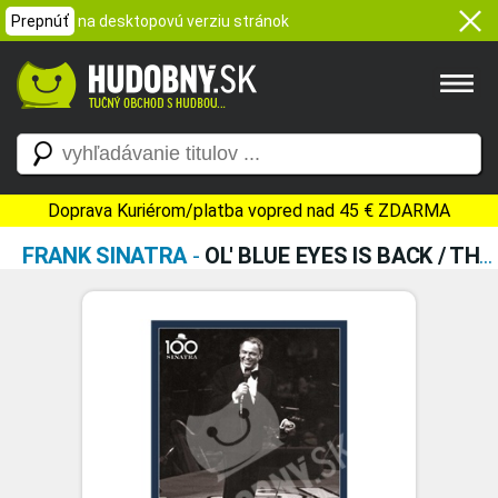
Prepnúť
na desktopovú verziu stránok
Doprava Kuriérom/platba vopred nad 45 € ZDARMA
FRANK SINATRA
-
OL' BLUE EYES IS BACK / THE MAIN EVENT (DVD)