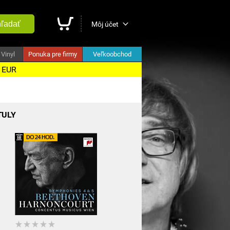
ľadať
Môj účet
Vinyl
Ponuka pre firmy
Veľkoobchod
5 EUR
TULY