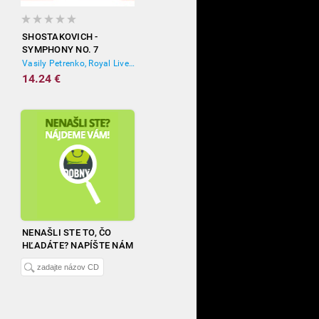
SHOSTAKOVICH -
SYMPHONY NO. 7
'LENINGRAD'
Vasily Petrenko, Royal Liverpool Philharmonic Orchestra
14.24 €
NENAŠLI STE TO, ČO
HĽADÁTE? NAPÍŠTE NÁM