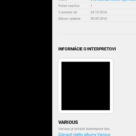
Počet nosičov
:
1
V ponuke od
:
24.10.2016
Dátum vydania
:
30.09.2016
INFORMÁCIE O INTERPRETOVI
VARIOUS
Various je britské dubstepové duo.
Zobraziť všetky albumy Various