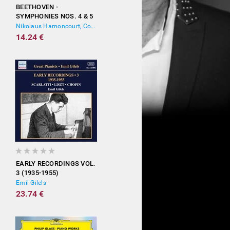
BEETHOVEN -
SYMPHONIES NOS. 4 & 5
Nikolaus Harnoncourt, Concentus Musicus Wien
14.24 €
EARLY RECORDINGS VOL.
3 (1935-1955)
Emil Gilels
23.74 €