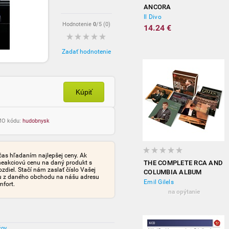
ANCORA
Il Divo
Hodnotenie
0
/5 (
0
)
14.24 €
Zadať hodnotenie
Kúpiť
OMO kódu:
hudobnysk
čas hľadaním najlepšej ceny. Ak
neakciovú cenu na daný produkt s
THE COMPLETE RCA AND
iel. Stačí nám zaslať číslo Vašej
COLUMBIA ALBUM
tu z daného obchodu na nášu adresu
COLLECTION
Emil Gilels
mfort.
na opýtanie
čov