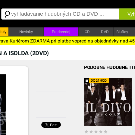
Vyh
tuly
Novinky
Predpredaj
CD
DVD
BluRay
ava Kuriérom ZDARMA pri platbe vopred na objednávky nad 4
 A ISOLDA (2DVD)
PODOBNÉ HUDOBNÉ TI