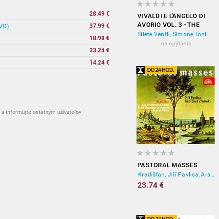
28.49 €
VIVALDI E L'ANGELO DI
AVORIO VOL. 3 - THE
DVD)
37.99 €
SOUL OF VENICE
Silete Venti!, Simone Toni
18.98 €
na opýtanie
33.24 €
14.24 €
a informujte ostatným užívateľov
PASTORAL MASSES
Hradišťan, Jiří Pavlica, Ars Brunensis Chorus, Roman Válek, Brno chamber orchestra
23.74 €