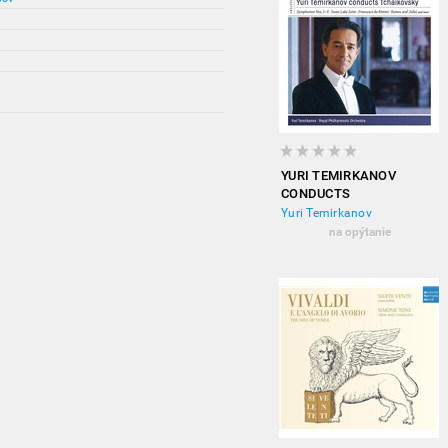
YURI TEMIRKANOV
CONDUCTS
TCHAIKOVSKY -
Yuri Temirkanov
SYMPHONIES NO. 1-6
na opýtanie
(6CD)