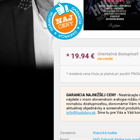
Orientačná dostupnosť:
* 19.94
€
na ceste
* Uvedená cena titulu je platná pri použití PR
GARANCIA NAJNIŽŠEJ CENY
- Nestrácajte 
nájdete v inom slovenskom e-shope nižšiu 
rovnakou dostupnosťou, dorovnáme Vám rozd
aktuálnej objednávky a screenshot produk
info@hudobny.sk
. Sme tu pre Vás a Váš ko
Zaradenie
:
Klasická hudba
Nosič
:
DVD
Zobraziť ďalšie typy nosi