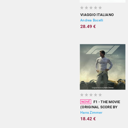
VIAGGIO ITALIANO
Andrea Bocelli
28.49 €
F1 - THE MOVIE
(ORIGINAL SCORE BY
HANS ZIMMER)
Hans Zimmer
18.42 €