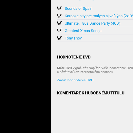
Sounds of Spain
Karaoke hity pre malých aj veľkých (2x 
Ultimate... 80s Dance Party (4CD)
Greatest Xmas Songs
Tóny snov
HODNOTENIE DVD
Máte DVD vypočuté?
Napíšte Vaše hodnotenie DVD 
a návštevníkov internetového obchodu.
Zadať hodnotenie DVD
KOMENTÁRE K HUDOBNÉMU TITULU