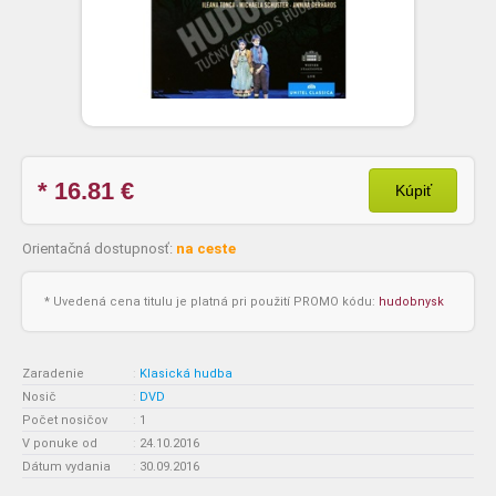
* 16.81
€
Kúpiť
Orientačná dostupnosť:
na ceste
* Uvedená cena titulu je platná pri použití PROMO kódu:
hudobnysk
Zaradenie
:
Klasická hudba
Nosič
:
DVD
Počet nosičov
:
1
V ponuke od
:
24.10.2016
Dátum vydania
:
30.09.2016