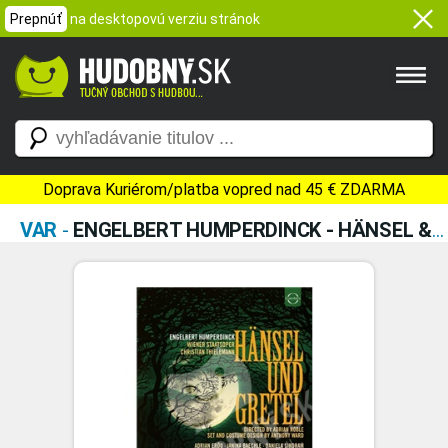
Prepnúť
na desktopovú verziu stránok
Doprava Kuriérom/platba vopred nad 45 € ZDARMA
VAR
-
ENGELBERT HUMPERDINCK - HÄNSEL & GRETEL (DVD)