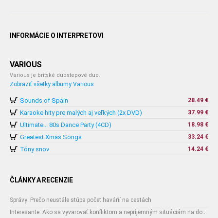
INFORMÁCIE O INTERPRETOVI
VARIOUS
Various je britské dubstepové duo.
Zobraziť všetky albumy Various
Sounds of Spain
28.49 €
Karaoke hity pre malých aj veľkých (2x DVD)
37.99 €
Ultimate... 80s Dance Party (4CD)
18.98 €
Greatest Xmas Songs
33.24 €
Tóny snov
14.24 €
ČLÁNKY A RECENZIE
Správy: Prečo neustále stúpa počet havárií na cestách
Interesante: Ako sa vyvarovať konfliktom a nepríjemným situáciám na dovolenke