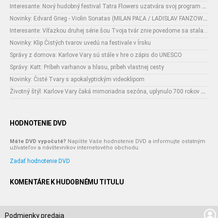
Interesante: Nový hudobný festival Tatra Flowers uzatvára svoj program naozajstnou špecialitou:
Novinky: Edvard Grieg - Violin Sonatas (MILAN PAĽA / LADISLAV FANZOWITZ)
Interesante: Víťazkou druhej série šou Tvoja tvár znie povedome sa stala...
Novinky: Klip Čistých tvarov uvedú na festivale v Írsku
Správy z domova: Karlove Vary sú stále v hre o zápis do UNESCO
Správy: Katt: Príbeh varhanov a hlasu, príbeh vlastnej cesty
Novinky: Čisté Tvary s apokalyptickým videoklipom
Životný štýl: Karlove Vary čaká mimoriadna sezóna, uplynulo 700 rokov od narodenia ich zakladateľa
HODNOTENIE DVD
Máte DVD vypočuté?
Napíšte Vaše hodnotenie DVD a informujte ostatným
užívateľov a návštevníkov internetového obchodu.
Zadať hodnotenie DVD
KOMENTÁRE K HUDOBNÉMU TITULU
Podmienky predaja