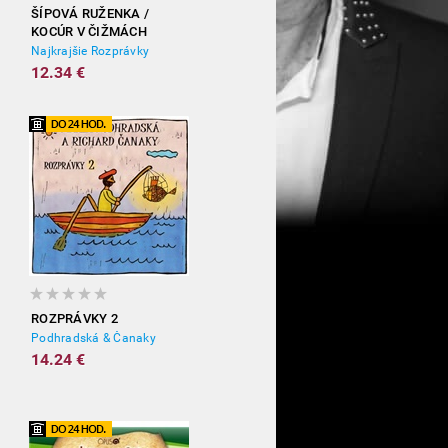
ŠÍPOVÁ RUŽENKA /
KOCÚR V ČIŽMÁCH
Najkrajšie Rozprávky
12.34 €
ROZPRÁVKY 2
Podhradská & Čanaky
14.24 €