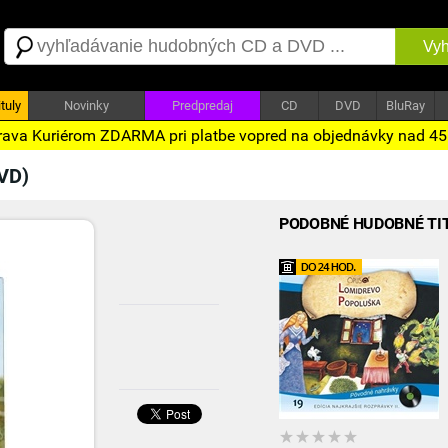
Vyh
tuly
Novinky
Predpredaj
CD
DVD
BluRay
ava Kuriérom ZDARMA pri platbe vopred na objednávky nad 4
VD)
PODOBNÉ HUDOBNÉ TI