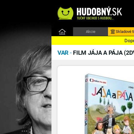
Akcie
Skladové ti
Dopr
VAR
-
FILM JÁJA A PÁJA (2D