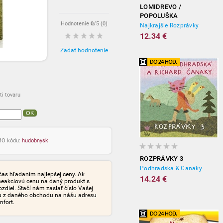
LOMIDREVO /
POPOLUŠKA
Hodnotenie
0
/5 (
0
)
Najkrajšie Rozprávky
12.34 €
Zadať hodnotenie
i tovaru
OK
OMO kódu:
hudobnysk
ROZPRÁVKY 3
Podhradska & Canaky
čas hľadaním najlepšej ceny. Ak
14.24 €
neakciovú cenu na daný produkt s
iel. Stačí nám zaslať číslo Vašej
tu z daného obchodu na nášu adresu
mfort.