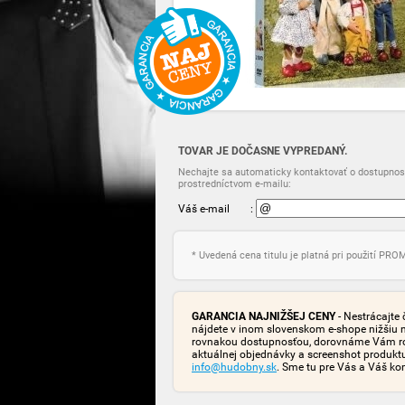
TOVAR JE DOČASNE VYPREDANÝ.
Nechajte sa automaticky kontaktovať o dostupnost
prostredníctvom e-mailu:
Váš e-mail
:
* Uvedená cena titulu je platná pri použití PR
GARANCIA NAJNIŽŠEJ CENY
- Nestrácajte 
nájdete v inom slovenskom e-shope nižšiu 
rovnakou dostupnosťou, dorovnáme Vám rozd
aktuálnej objednávky a screenshot produk
info@hudobny.sk
. Sme tu pre Vás a Váš ko