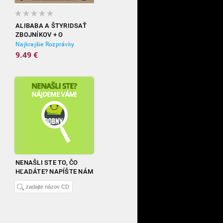
ALIBABA A ŠTYRIDSAŤ
ZBOJNÍKOV + O
VRABCOVI A OKÚŇOVI
Najkrajšie Rozprávky
9.49 €
NENAŠLI STE TO, ČO
HĽADÁTE? NAPÍŠTE NÁM