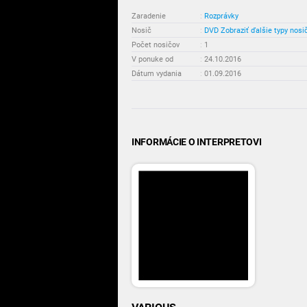
Zaradenie
:
Rozprávky
Nosič
:
DVD
Zobraziť ďalšie typy nosi
Počet nosičov
:
1
V ponuke od
:
24.10.2016
Dátum vydania
:
01.09.2016
INFORMÁCIE O INTERPRETOVI