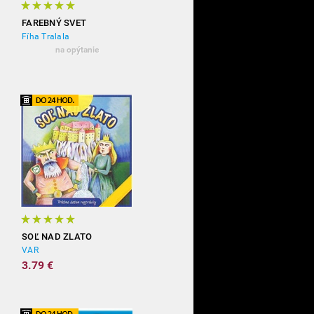
FAREBNÝ SVET
Fíha Tralala
na opýtanie
SOĽ NAD ZLATO
VAR
3.79 €