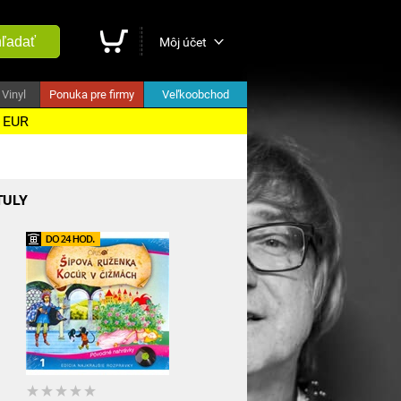
ľadať
Môj účet
Vinyl
Ponuka pre firmy
Veľkoobchod
5 EUR
TULY