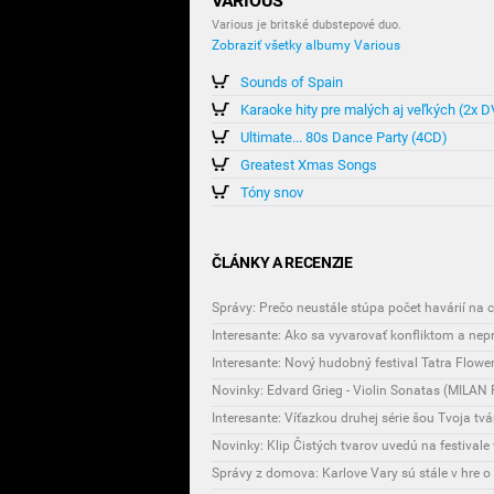
VARIOUS
Various je britské dubstepové duo.
Zobraziť všetky albumy Various
Sounds of Spain
Karaoke hity pre malých aj veľkých (2x 
Ultimate... 80s Dance Party (4CD)
Greatest Xmas Songs
Tóny snov
ČLÁNKY A RECENZIE
Správy: Prečo neustále stúpa počet havárií na 
Interesante: Ako sa vyvarovať konfliktom a ne
Novinky: Edvard Grieg - Violin Sonatas (MIL
Interesante: Víťazkou druhej série šou Tvoja tvá
Novinky: Klip Čistých tvarov uvedú na festivale 
Správy z domova: Karlove Vary sú stále v hre 