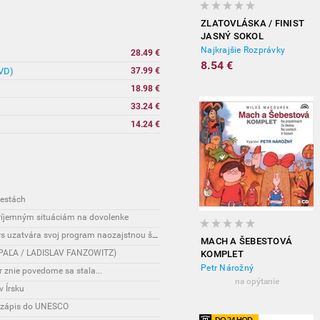
ZLATOVLÁSKA / FINIST
JASNÝ SOKOL
Najkrajšie Rozprávky
28.49 €
8.54 €
DVD)
37.99 €
18.98 €
33.24 €
14.24 €
cestách
príjemným situáciám na dovolenke
Interesante: Nový hudobný festival Tatra Flowers uzatvára svoj program naozajstnou špecialitou:
MACH A ŠEBESTOVÁ
AN PAĽA / LADISLAV FANZOWITZ)
KOMPLET
Petr Nárožný
r znie povedome sa stala...
na opýtanie
v Írsku
o zápis do UNESCO