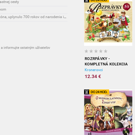
astnej cesty
ipom
Životný štýl: Karlove Vary čaká mimoriadna sezóna, uplynulo 700 rokov od narodenia ich zakladateľa
a informujte ostatným užívateľov
ROZRPÁVKY -
KOMPLETNÁ KOLEKCIA
(5CD)
Kronerovci
12.34 €