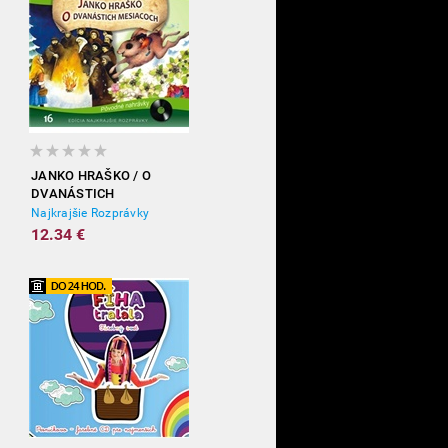
JANKO HRAŠKO / O
DVANÁSTICH
MESIACOCH
Najkrajšie Rozprávky
12.34 €