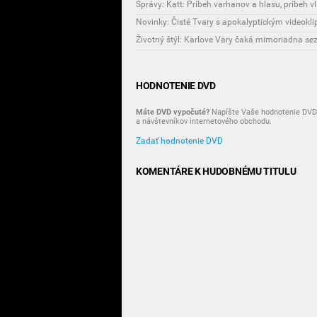
Správy: Katt: Príbeh varhanov a hlasu, príbeh vl
Novinky: Čisté Tvary s apokalyptickým videokl
HODNOTENIE DVD
Máte DVD vypočuté?
Napíšte Vaše hodnotenie DVD 
a návštevníkov internetového obchodu.
Zadať hodnotenie DVD
KOMENTÁRE K HUDOBNÉMU TITULU