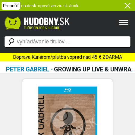
Prepnúť
na desktopovú verziu stránok
Doprava Kuriérom/platba vopred nad 45 € ZDARMA
PETER GABRIEL
-
GROWING UP LIVE & UNWRAPPED (2X BLURAY)