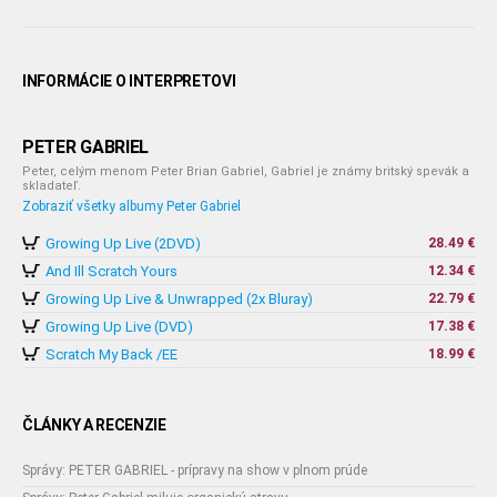
INFORMÁCIE O INTERPRETOVI
PETER GABRIEL
Peter, celým menom Peter Brian Gabriel, Gabriel je známy britský spevák a
skladateľ.
Zobraziť všetky albumy Peter Gabriel
Growing Up Live (2DVD)
28.49 €
And Ill Scratch Yours
12.34 €
Growing Up Live & Unwrapped (2x Bluray)
22.79 €
Growing Up Live (DVD)
17.38 €
Scratch My Back /EE
18.99 €
ČLÁNKY A RECENZIE
Správy: PETER GABRIEL - prípravy na show v plnom prúde