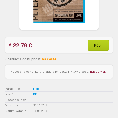
* 22.79
€
Kúpiť
Orientačná dostupnosť:
na ceste
* Uvedená cena titulu je platná pri použití PROMO kódu:
hudobnysk
Zaradenie
:
Pop
Nosič
:
BD
Počet nosičov
:
1
V ponuke od
:
21.10.2016
Dátum vydania
:
16.09.2016