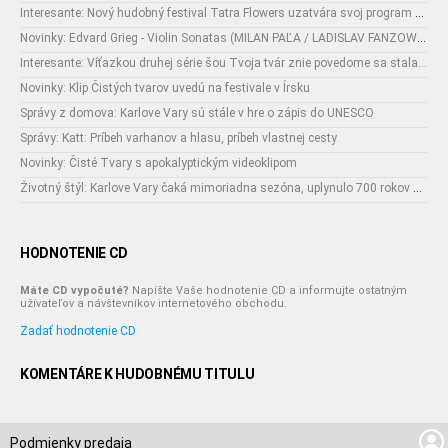
Interesante: Nový hudobný festival Tatra Flowers uzatvára svoj program naozajstnou špecialitou:
Novinky: Edvard Grieg - Violin Sonatas (MILAN PAĽA / LADISLAV FANZOWITZ)
Interesante: Víťazkou druhej série šou Tvoja tvár znie povedome sa stala...
Novinky: Klip Čistých tvarov uvedú na festivale v Írsku
Správy z domova: Karlove Vary sú stále v hre o zápis do UNESCO
Správy: Katt: Príbeh varhanov a hlasu, príbeh vlastnej cesty
Novinky: Čisté Tvary s apokalyptickým videoklipom
Životný štýl: Karlove Vary čaká mimoriadna sezóna, uplynulo 700 rokov od narodenia ich zakladateľa
HODNOTENIE CD
Máte CD vypočuté?
Napíšte Vaše hodnotenie CD a informujte ostatným
užívateľov a návštevníkov internetového obchodu.
Zadať hodnotenie CD
KOMENTÁRE K HUDOBNÉMU TITULU
Podmienky predaja