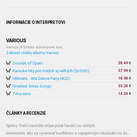
INFORMÁCIE O INTERPRETOVI
VARIOUS
Various je britské dubstepové duo.
Zobraziť všetky albumy Various
Sounds of Spain
28.49 €
Karaoke hity pre malých aj veľkých (2x DVD)
37.99 €
Ultimate... 80s Dance Party (4CD)
18.98 €
Greatest Xmas Songs
33.24 €
Tóny snov
14.24 €
ČLÁNKY A RECENZIE
Správy: Prečo neustále stúpa počet havárií na cestách
Interesante: Ako sa vyvarovať konfliktom a nepríjemným situáciám na dovolenke