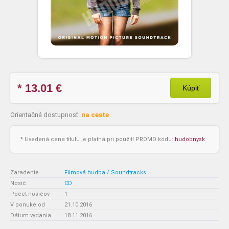
* 13.01
€
Kúpiť
Orientačná dostupnosť:
na ceste
* Uvedená cena titulu je platná pri použití PROMO kódu:
hudobnysk
Zaradenie
:
Filmová hudba / Soundtracks
Nosič
:
CD
Počet nosičov
:
1
V ponuke od
:
21.10.2016
Dátum vydania
:
18.11.2016