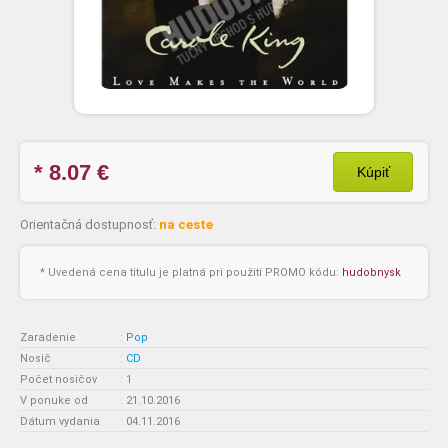
* 8.07
€
Kúpiť
Orientačná dostupnosť:
na ceste
* Uvedená cena titulu je platná pri použití PROMO kódu:
hudobnysk
Zaradenie
:
Pop
Nosič
:
CD
Počet nosičov
:
1
V ponuke od
:
21.10.2016
Dátum vydania
:
04.11.2016