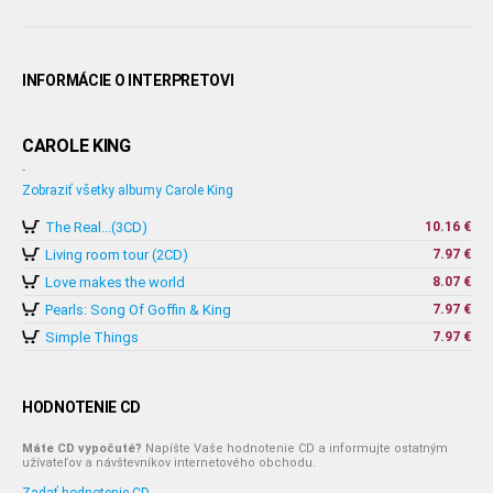
INFORMÁCIE O INTERPRETOVI
CAROLE KING
-
Zobraziť všetky albumy Carole King
The Real...(3CD)
10.16 €
Living room tour (2CD)
7.97 €
Love makes the world
8.07 €
Pearls: Song Of Goffin & King
7.97 €
Simple Things
7.97 €
HODNOTENIE CD
Máte CD vypočuté?
Napíšte Vaše hodnotenie CD a informujte ostatným
užívateľov a návštevníkov internetového obchodu.