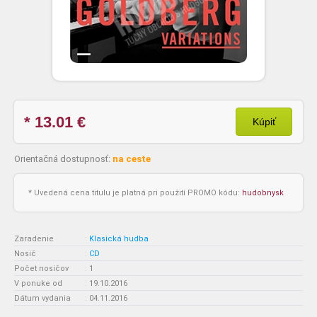
* 13.01
€
Kúpiť
Orientačná dostupnosť:
na ceste
* Uvedená cena titulu je platná pri použití PROMO kódu:
hudobnysk
Zaradenie
:
Klasická hudba
Nosič
:
CD
Počet nosičov
:
1
V ponuke od
:
19.10.2016
Dátum vydania
:
04.11.2016