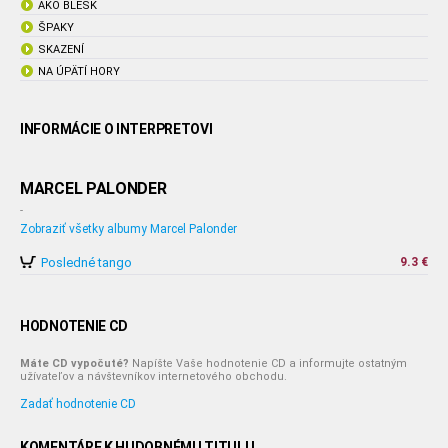
AKO BLESK
ŠPAKY
SKAZENÍ
NA ÚPÄTÍ HORY
INFORMÁCIE O INTERPRETOVI
MARCEL PALONDER
-
Zobraziť všetky albumy Marcel Palonder
Posledné tango
9.3 €
HODNOTENIE CD
Máte CD vypočuté?
Napíšte Vaše hodnotenie CD a informujte ostatným
užívateľov a návštevníkov internetového obchodu.
Zadať hodnotenie CD
KOMENTÁRE K HUDOBNÉMU TITULU