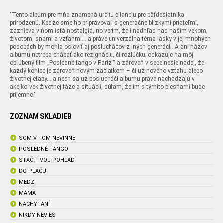
"Tento album pre mňa znamená určitú bilanciu pre päťdesiatnika
prirodzenú. Keďže sme ho pripravovali s generačne blízkymi priateľmi,
zaznieva v ňom istá nostalgia, no verím, že i nadhľad nad naším vekom,
životom, snami a vzťahmi... a práve univerzálna téma lásky v jej mnohých
podobách by mohla osloviť aj poslucháčov z iných generácii. A ani názov
albumu netreba chápať ako rezignáciu, či rozlúčku; odkazuje na môj
obľúbený film „Posledné tango v Paríži“ a zároveň v sebe nesie nádej, že
každý koniec je zároveň novým začiatkom – či už nového vzťahu alebo
životnej etapy... a nech sa už poslucháči albumu práve nachádzajú v
akejkoľvek životnej fáze a situácii, dúfam, že im s týmito piesňami bude
príjemne."
ZOZNAM SKLADIEB
SOM V TOM NEVINNE
POSLEDNÉ TANGO
STAČÍ TVOJ POHĽAD
DO PLAČU
MEDZI
MAMA
NACHYTANÍ
NIKDY NEVIEŠ