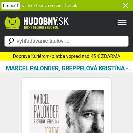
Prepnúť
na desktopovú verziu stránok
Doprava Kuriérom/platba vopred nad 45 € ZDARMA
MARCEL PALONDER, GREPPELOVÁ KRISTÍNA
-
P