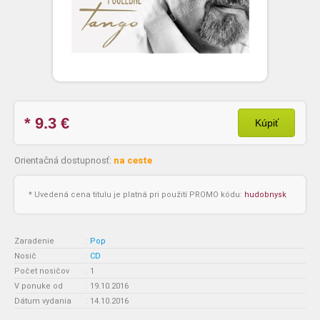
* 9.3
€
Kúpiť
Orientačná dostupnosť:
na ceste
* Uvedená cena titulu je platná pri použití PROMO kódu:
hudobnysk
Zaradenie
:
Pop
Nosič
:
CD
Počet nosičov
:
1
V ponuke od
:
19.10.2016
Dátum vydania
:
14.10.2016