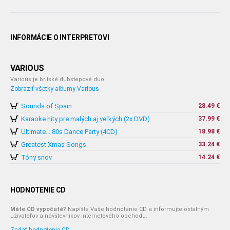
INFORMÁCIE O INTERPRETOVI
VARIOUS
Various je britské dubstepové duo.
Zobraziť všetky albumy Various
Sounds of Spain
28.49 €
Karaoke hity pre malých aj veľkých (2x DVD)
37.99 €
Ultimate... 80s Dance Party (4CD)
18.98 €
Greatest Xmas Songs
33.24 €
Tóny snov
14.24 €
HODNOTENIE CD
Máte CD vypočuté?
Napíšte Vaše hodnotenie CD a informujte ostatným
užívateľov a návštevníkov internetového obchodu.