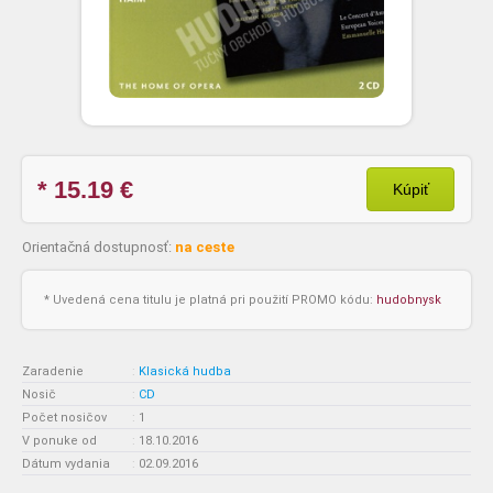
* 15.19
€
Kúpiť
Orientačná dostupnosť:
na ceste
* Uvedená cena titulu je platná pri použití PROMO kódu:
hudobnysk
Zaradenie
:
Klasická hudba
Nosič
:
CD
Počet nosičov
:
1
V ponuke od
:
18.10.2016
Dátum vydania
:
02.09.2016