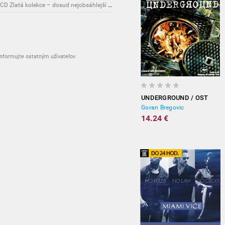
Novinky: Osobnost Jiřího Maláska připomene 3CD Zlatá kolekce – dosud nejobsáhlejší soubor nahrávek legendárního umělce!
nformujte ostatným užívateľov
UNDERGROUND / OST
Goran Bregovic
14.24 €