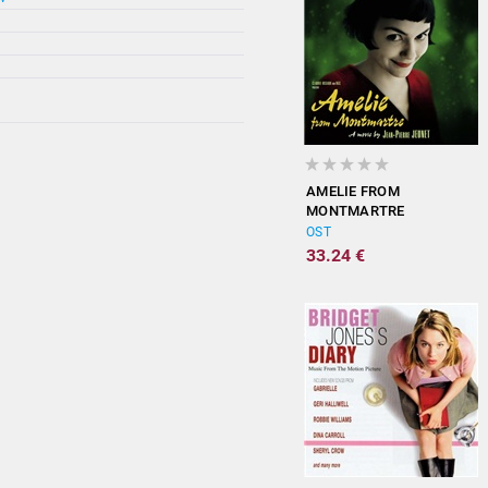
AMELIE FROM
MONTMARTRE
(ORIGINAL
OST
SOUNDTRACK)
33.24 €