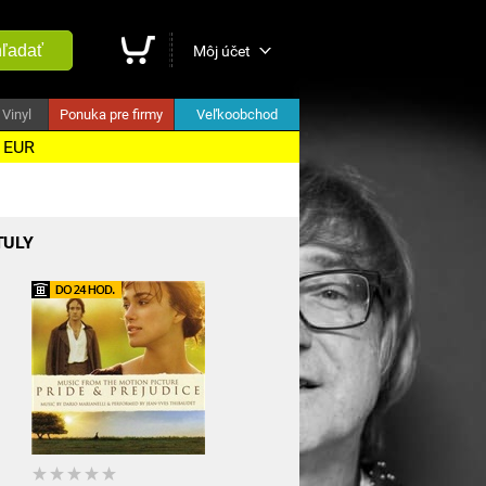
ľadať
Môj účet
Vinyl
Ponuka pre firmy
Veľkoobchod
5 EUR
TULY