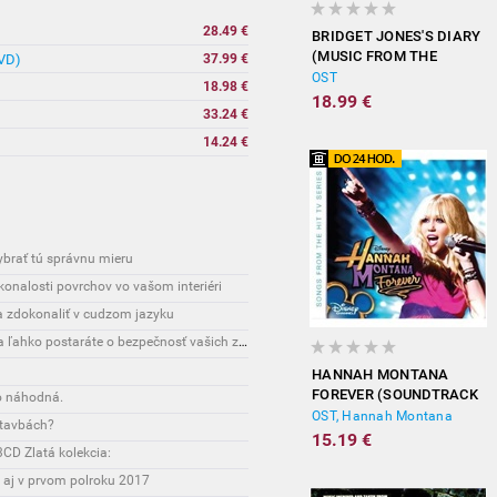
28.49 €
BRIDGET JONES'S DIARY
(MUSIC FROM THE
DVD)
37.99 €
MOTION PICTURE)
OST
18.98 €
18.99 €
33.24 €
14.24 €
vybrať tú správnu mieru
onalosti povrchov vo vašom interiéri
sa zdokonaliť v cudzom jazyku
Interesante: Unikátny spôsob, vďaka ktorému sa ľahko postaráte o bezpečnosť vašich zásielok
HANNAH MONTANA
FOREVER (SOUNDTRACK
o náhodná.
FROM THE TV SERIES)
OST, Hannah Montana
stavbách?
15.19 €
CD Zlatá kolekcia:
 aj v prvom polroku 2017