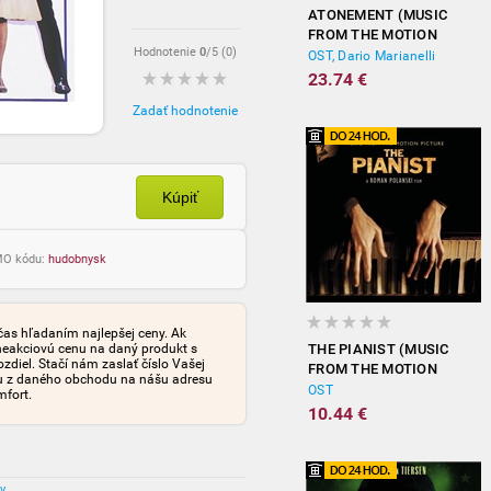
ATONEMENT (MUSIC
FROM THE MOTION
Hodnotenie
0
/5 (
0
)
PICTURE)
OST, Dario Marianelli
23.74 €
Zadať hodnotenie
Kúpiť
OMO kódu:
hudobnysk
čas hľadaním najlepšej ceny. Ak
neakciovú cenu na daný produkt s
THE PIANIST (MUSIC
iel. Stačí nám zaslať číslo Vašej
FROM THE MOTION
tu z daného obchodu na nášu adresu
PICTURE)
OST
mfort.
10.44 €
ov