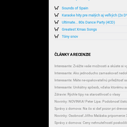
Sounds of Spain
Karaoke hity pre malých aj veľkých (2x 
Ultimate... 80s Dance Party (4CD)
Greatest Xmas Songs
Tóny snov
ČLÁNKY A RECENZIE
Interesante: Zvážte vaše možnosti a skúste si 
Interesante: Ako jednoducho zamaskovať nedok
Interesante: Máte ne-opakovateľnú príležitosť 
Zdravie: Rýchle tipy na starostlivosť o vlasy
Novinky: NOVINKA! Peter Lipa: Podobnosť čist
Správy z domova: Na čo si dať pozor pri drevo
Novinky: Osobnosť Jiřího Maláska pripomenie 3
Správy z domova: Ceny nehnuteľností poskočili