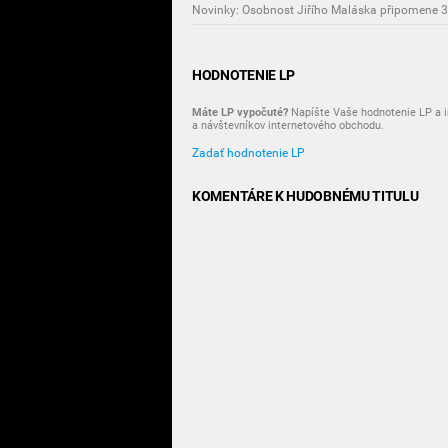
HODNOTENIE LP
Máte LP vypočuté?
Napíšte Vaše hodnotenie LP a i
a návštevníkov internetového obchodu.
Zadať hodnotenie LP
KOMENTÁRE K HUDOBNÉMU TITULU