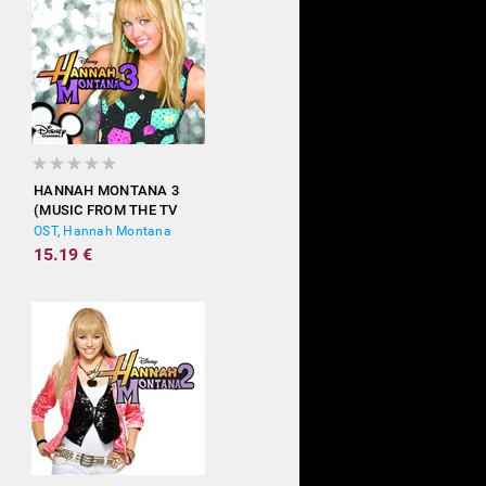
HANNAH MONTANA 3
(MUSIC FROM THE TV
SHOW)
OST, Hannah Montana
15.19 €