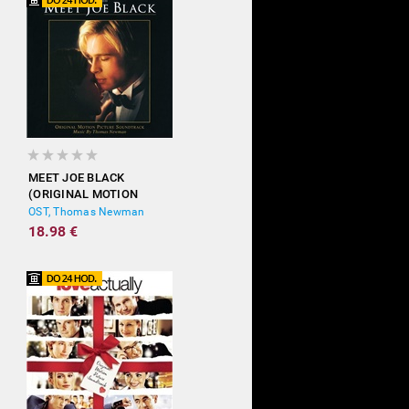
MEET JOE BLACK
(ORIGINAL MOTION
PICTURE SOUNDTRACK)
OST, Thomas Newman
18.98 €