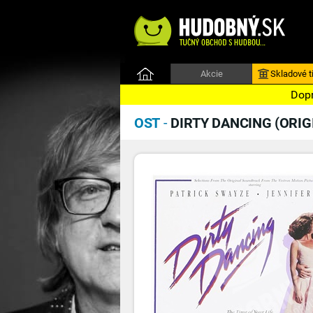
Akcie
Skladové ti
Dopr
OST
-
DIRTY DANCING (ORIG