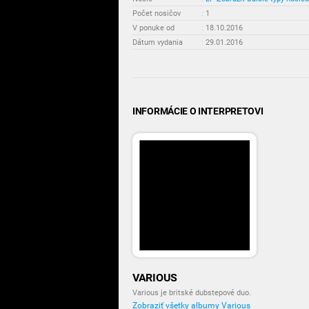
Počet nosičov
:
1
V ponuke od
:
18.10.2016
Dátum vydania
:
29.01.2016
INFORMÁCIE O INTERPRETOVI
VARIOUS
Various je britské dubstepové duo.
Zobraziť všetky albumy Various