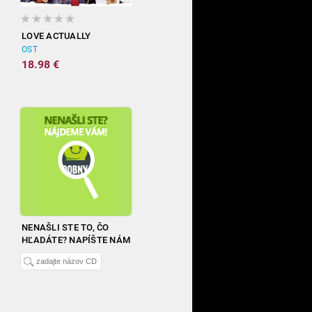
LOVE ACTUALLY
OST
18.98 €
NENAŠLI STE TO, ČO
HĽADÁTE? NAPÍŠTE NÁM