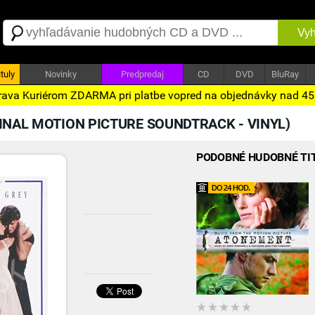
Vyh
tuly
Novinky
Predpredaj
CD
DVD
BluRay
ava Kuriérom ZDARMA pri platbe vopred na objednávky nad 4
INAL MOTION PICTURE SOUNDTRACK - VINYL)
PODOBNÉ HUDOBNÉ TI