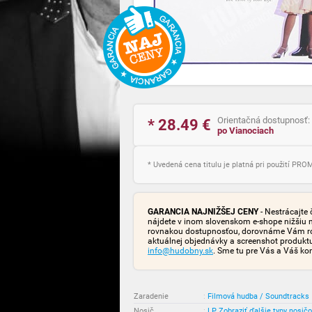
Orientačná dostupnosť:
* 28.49
€
po Vianociach
* Uvedená cena titulu je platná pri použití PR
GARANCIA NAJNIŽŠEJ CENY
- Nestrácajte 
nájdete v inom slovenskom e-shope nižšiu 
rovnakou dostupnosťou, dorovnáme Vám rozd
aktuálnej objednávky a screenshot produk
info@hudobny.sk
. Sme tu pre Vás a Váš ko
Zaradenie
:
Filmová hudba / Soundtracks
Nosič
:
LP
Zobraziť ďalšie typy nosič