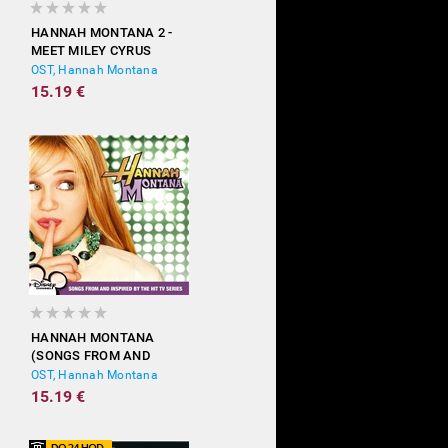
HANNAH MONTANA 2 -
MEET MILEY CYRUS
OST, Hannah Montana
15.19 €
HANNAH MONTANA
(SONGS FROM AND
INSPIRED BY THE HIT TV
OST, Hannah Montana
SERIES)
15.19 €