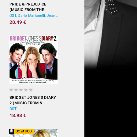
PRIDE & PREJUDICE
(MUSIC FROM THE
MOTION PICTURE)
OST, Dario Marianelli, Jean-Yves Thibaudet
28.49 €
BRIDGET JONES'S DIARY
2 (MUSIC FROM &
INSPIRED BY THE
OST
MOTION PICTURE)
18.98 €